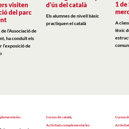
1 de 
rs visiten
d'ús del català
merc
ció del parc
Els alumnes de nivell bàsic
ent
A class
practiquen el català
lèxic d
 de l’Associació de
estruc
t, ha conduït els
comuni
 l’exposició de
o
,
mplementàries
Cursos de català
Cursos d
Activitats complementàries
Activita