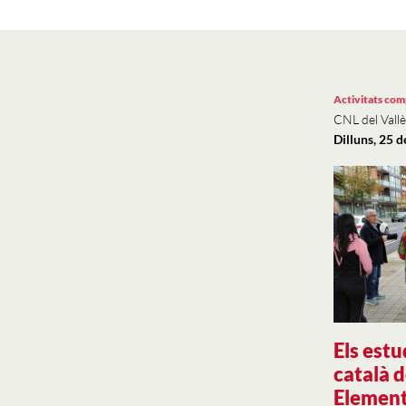
Activitats co
CNL del Vallè
Dilluns, 25 
Els estu
català d
Element