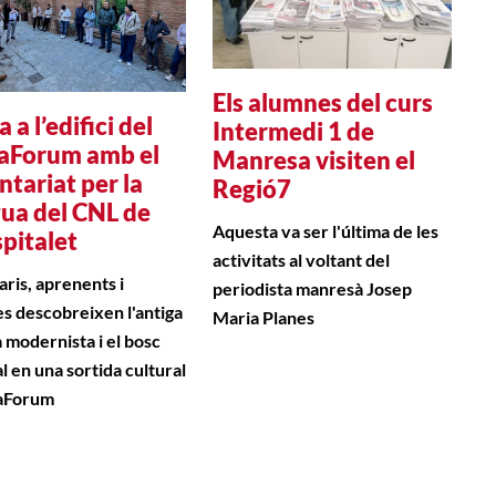
Els alumnes del curs
a a l’edifici del
Intermedi 1 de
aForum amb el
Manresa visiten el
ntariat per la
Regió7
gua del CNL de
Aquesta va ser l'última de les
spitalet
activitats al voltant del
aris, aprenents i
periodista manresà Josep
s descobreixen l'antiga
Maria Planes
a modernista i el bosc
l en una sortida cultural
xaForum