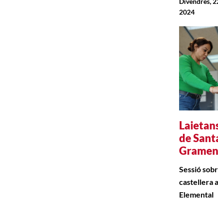
Divendres, 
2024
Laietans
de Sant
Gramen
Sessió sobr
castellera a
Elemental