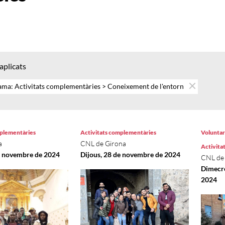
 aplicats
ma: Activitats complementàries > Coneixement de l'entorn
mplementàries
Activitats complementàries
Voluntari
a
CNL de Girona
Activita
e novembre de 2024
Dijous, 28 de novembre de 2024
CNL de 
Dimecre
2024