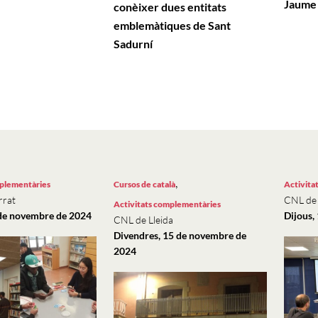
Jaume 
conèixer dues entitats
emblemàtiques de Sant
Sadurní
,
mplementàries
Cursos de català
Activita
rrat
CNL de
Activitats complementàries
 de novembre de 2024
Dijous,
CNL de Lleida
Divendres, 15 de novembre de
2024