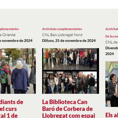
mplementàries
Activitats complementàries
Activita
s Oriental
CNL Baix Llobregat Nord
De la com
de novembre de 2024
Dilluns, 25 de novembre de 2024
CNL de l
Divendr
2024
diants de
La Biblioteca Can
el curs
Baró de Corbera de
Els 
al 1 de
Llobregat com espai