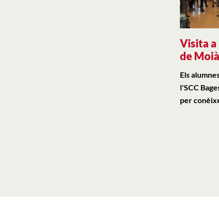
Visita a
de Moi
Els alumnes
l'SCC Bages
per conèixe