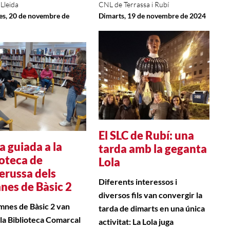
Lleida
CNL de Terrassa i Rubí
s, 20 de novembre de
Dimarts, 19 de novembre de 2024
El SLC de Rubí: una
a guiada a la
tarda amb la geganta
ioteca de
Lola
erussa dels
Diferents interessos i
nes de Bàsic 2
diversos fils van convergir la
umnes de Bàsic 2 van
tarda de dimarts en una única
 la Biblioteca Comarcal
activitat: La Lola juga