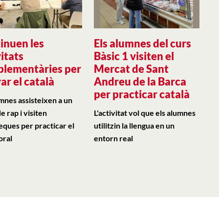
inuen les
Els alumnes del curs
itats
Bàsic 1 visiten el
lementàries per
Mercat de Sant
ar el català
Andreu de la Barca
per practicar català
umnes assisteixen a un
de rap i visiten
L'activitat vol que els alumnes
teques per practicar el
utilitzin la llengua en un
oral
entorn real