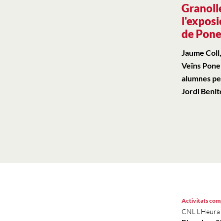
Granolle
l'exposi
de Pon
Jaume Coll,
Veïns Ponen
alumnes per
Jordi Benit
Activitats co
CNL L'Heura