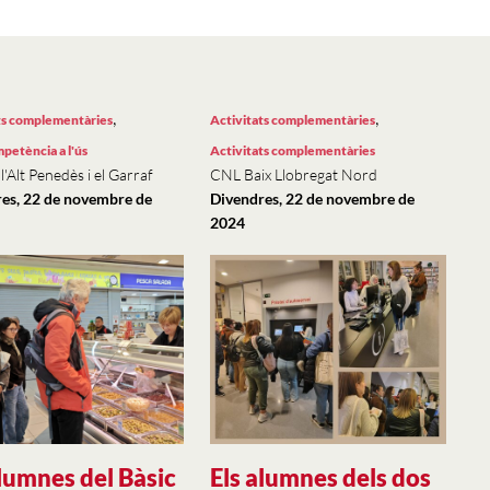
,
,
ts complementàries
Activitats complementàries
petència a l'ús
Activitats complementàries
'Alt Penedès i el Garraf
CNL Baix Llobregat Nord
es, 22 de novembre de
Divendres, 22 de novembre de
2024
alumnes del Bàsic
Els alumnes dels dos