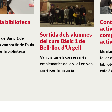
 la biblioteca
Cont
à
activ
Sortida dels alumnes
comp
 de Bàsic 1 de
del curs Bàsic 1 de
activ
 van sortir de l'aula
Bell-lloc d’Urgell
r la biblioteca
Els al
Van visitar els carrers més
taller 
emblemàtics de la vila i en van
biblio
conèixer la història
català 