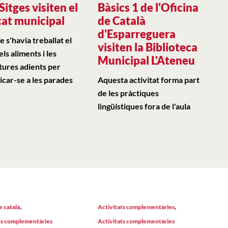
Sitges visiten el
Bàsics 1 de l'Oficina
at municipal
de Català
d'Esparreguera
e s'havia treballat el
visiten la Biblioteca
els aliments i les
Municipal L'Ateneu
tures adients per
car-se a les parades
Aquesta activitat forma part
de les pràctiques
lingüístiques fora de l'aula
,
,
e català
Activitats complementàries
ts complementàries
Activitats complementàries