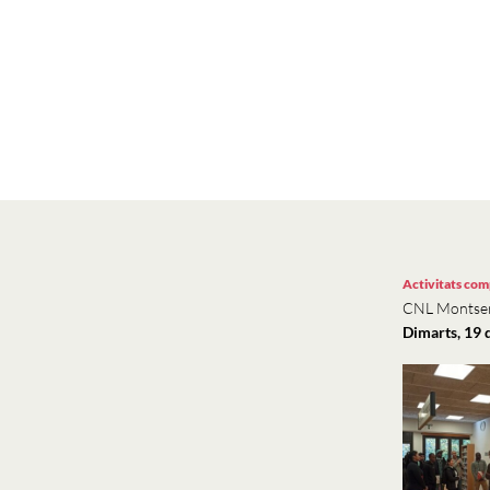
Activitats co
CNL Montse
Dimarts, 19