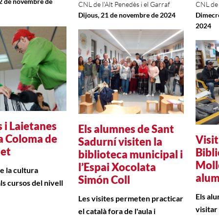
22 de novembre de
CNL de l'Alt Penedès i el Garraf
CNL de 
Dijous, 21 de novembre de 2024
Dimecre
2024
 i Laietanes
Els alumnes de Sant
a Coloma de
Visit
Sadurní visiten la
et
Bibl
biblioteca municipal i
Moll
l’Espai Xocolata
e la cultura
alum
Simón Coll
ls cursos del nivell
Els al
Les visites permeten practicar
visitar
el català fora de l'aula i