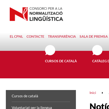
EL CPNL
CONTACTE
TRANSPARÈNCIA
SALA DE PREMSA
CURSOS DE CATALÀ
CATÀLEG 
Inici
Cursos de català
Notí
Voluntariat per la llengua