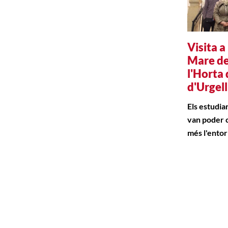
Visita a
Mare de
l'Horta 
d'Urgell
Els estudian
van poder 
més l'entor