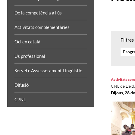
De la competència a l'ús
Activitats complementàries
Filtres
Oci en català
Progra
Ús professional
Servei d'Assessorament Lingüístic
Activitats co
Difusió
CNL de Lleid
Dijous, 28 d
CPNL