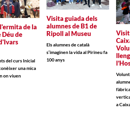
Visita guiada dels
alumnes de B1 de
 l'ermita de la
Visit
Ripoll al Museu
 Déu de
Caix
d'Ivars
Els alumnes de català
Volu
s’imaginen la vida al Pirineu fa
llen
100 anys
ts del curs Inicial
l’Ho
conèixer una mica
Volunt
n on viuen
alumne
fàbric
vertica
a Cai