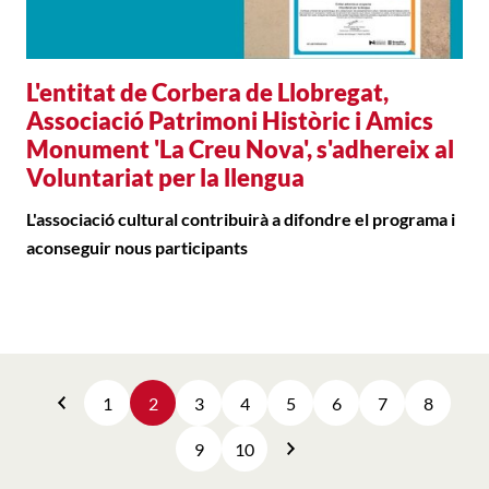
L'entitat de Corbera de Llobregat,
Associació Patrimoni Històric i Amics
Monument 'La Creu Nova', s'adhereix al
Voluntariat per la llengua
L'associació cultural contribuirà a difondre el programa i
aconseguir nous participants
1
2
3
4
5
6
7
8
Anterior
9
10
Següent