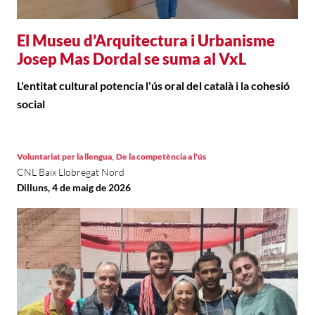
El Museu d’Arquitectura i Urbanisme
Josep Mas Dordal se suma al VxL
L'entitat cultural potencia l'ús oral del català i la cohesió
social
,
Voluntariat per la llengua
De la competència a l'ús
CNL Baix Llobregat Nord
Dilluns, 4 de maig de 2026