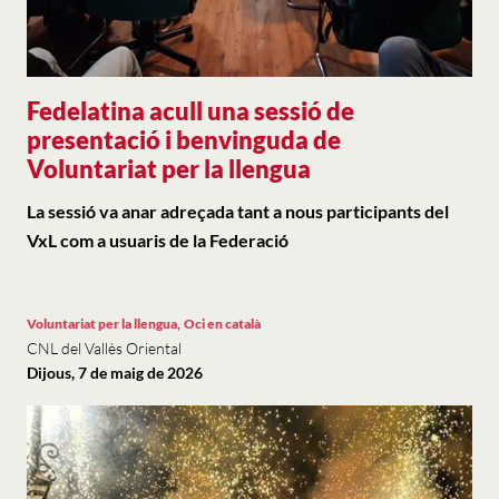
Fedelatina acull una sessió de
presentació i benvinguda de
Voluntariat per la llengua
La sessió va anar adreçada tant a nous participants del
VxL com a usuaris de la Federació
,
Voluntariat per la llengua
Oci en català
CNL del Vallès Oriental
Dijous, 7 de maig de 2026