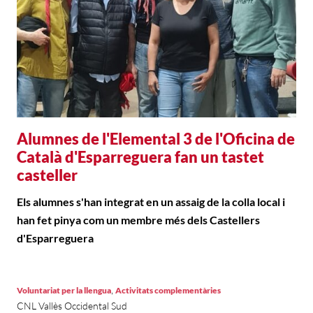
Alumnes de l'Elemental 3 de l'Oficina de
Català d'Esparreguera fan un tastet
casteller
Els alumnes s'han integrat en un assaig de la colla local i
han fet pinya com un membre més dels Castellers
d'Esparreguera
,
Voluntariat per la llengua
Activitats complementàries
CNL Vallès Occidental Sud