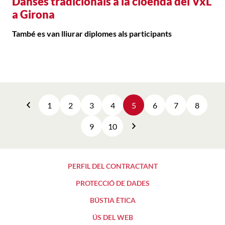
Danses tradicionals a la cloenda del VxL
a Girona
També es van lliurar diplomes als participants
1
2
3
4
5
6
7
8
Anterior
9
10
Següent
PERFIL DEL CONTRACTANT
PROTECCIÓ DE DADES
BÚSTIA ÈTICA
ÚS DEL WEB