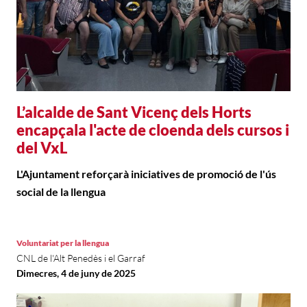
L’alcalde de Sant Vicenç dels Horts
encapçala l'acte de cloenda dels cursos i
del VxL
L'Ajuntament reforçarà iniciatives de promoció de l'ús
social de la llengua
Voluntariat per la llengua
CNL de l'Alt Penedès i el Garraf
Dimecres, 4 de juny de 2025