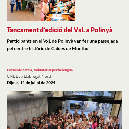
Tancament d’edició del VxL a Polinyà
Participants en el VxL de Polinyà van fer una passejada
pel centre històric de Caldes de Montbui
,
Cursos de català
Voluntariat per la llengua
CNL Baix Llobregat Nord
Dijous, 11 de juliol de 2024