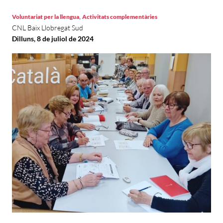
,
Voluntariat per la llengua
Activitats complementàries
CNL Baix Llobregat Sud
Dilluns, 8 de juliol de 2024