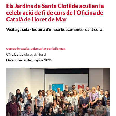
Els Jardins de Santa Clotilde acullen la
celebració de fi de curs de l'Oficina de
Català de Lloret de Mar
Visita guiada · lectura d'embarbussaments · cant coral
,
Cursos de català
Voluntariat per la llengua
CNL Baix Llobregat Nord
Divendres, 6 de juny de 2025