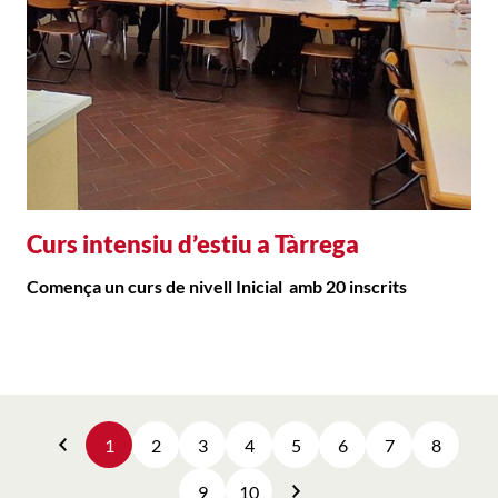
Curs intensiu d’estiu a Tàrrega
Comença un curs de nivell Inicial amb 20 inscrits
1
2
3
4
5
6
7
8
Anterior
9
10