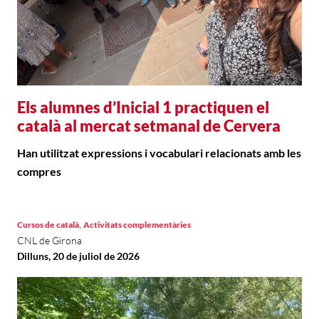
Els alumnes d’Inicial 1 practiquen el
català al mercat setmanal de Cervera
Han utilitzat expressions i vocabulari relacionats amb les
compres
,
Cursos de català
Activitats complementàries
CNL de Girona
Dilluns, 20 de juliol de 2026