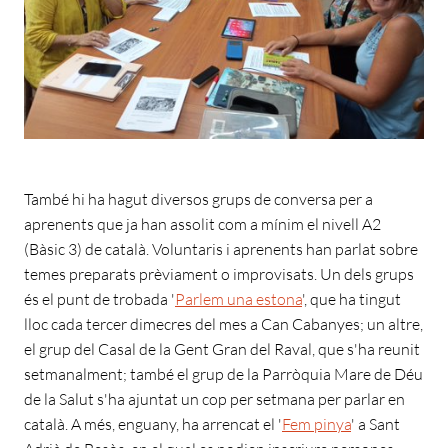
També hi ha hagut diversos grups de conversa per a
aprenents que ja han assolit com a mínim el nivell A2
(Bàsic 3) de català. Voluntaris i aprenents han parlat sobre
temes preparats prèviament o improvisats. Un dels grups
és el punt de trobada '
Parlem una estona
', que ha tingut
lloc cada tercer dimecres del mes a Can Cabanyes; un altre,
el grup del Casal de la Gent Gran del Raval, que s'ha reunit
setmanalment; també el grup de la Parròquia Mare de Déu
de la Salut s'ha ajuntat un cop per setmana per parlar en
català. A més, enguany, ha arrencat el '
Fem pinya
' a Sant