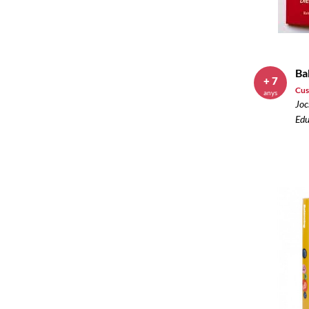
Ba
+ 7
Cus
anys
Joc
Edu