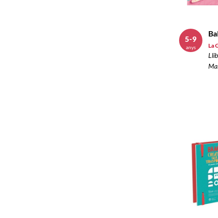
Ba
5-9
La 
anys
Llib
Man