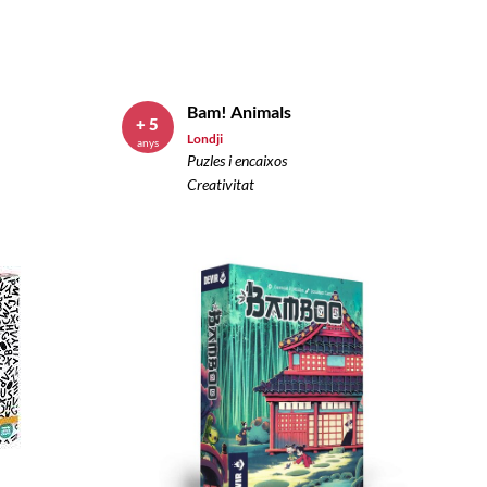
Bam! Animals
+ 5
Londji
anys
Puzles i encaixos
Creativitat