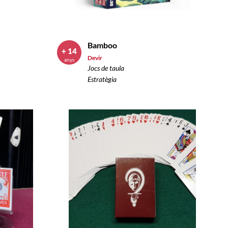
Bamboo
+ 14
Devir
anys
Jocs de taula
Estratègia