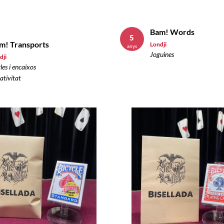
Bam! Words
5
m! Transports
Londji
anys
Joguines
dji
les i encaixos
ativitat