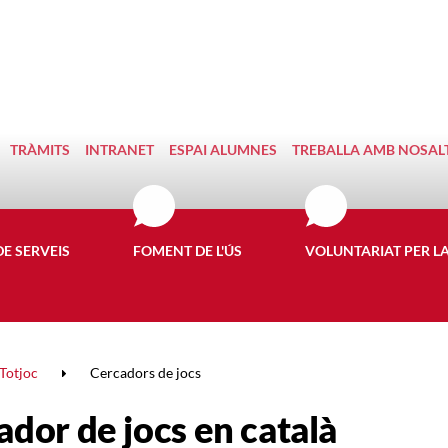
TRÀMITS
INTRANET
ESPAI ALUMNES
TREBALLA AMB NOSAL
DE SERVEIS
FOMENT DE L'ÚS
VOLUNTARIAT PER L
Totjoc
Cercadors de jocs
ador de jocs en català