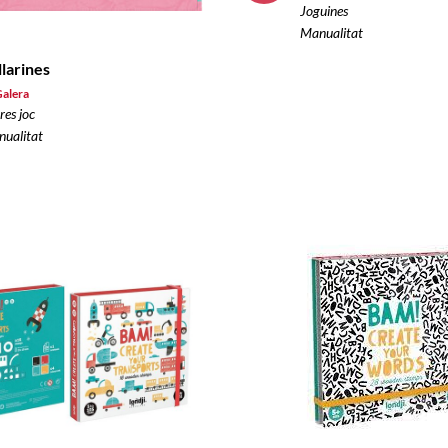
Joguines
Manualitat
llarines
Galera
res joc
ualitat