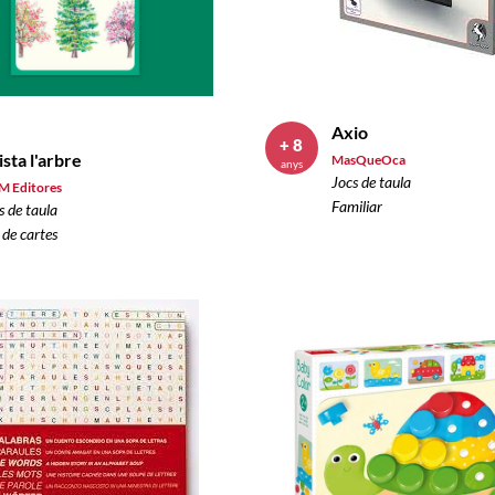
Axio
+ 8
ista l'arbre
MasQueOca
anys
Jocs de taula
 Editores
Familiar
s de taula
 de cartes