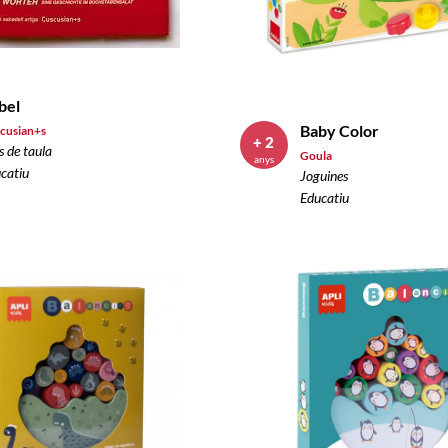
bel
Baby Color
cusian+s
+ 2
s de taula
Goula
anys
catiu
Joguines
Educatiu