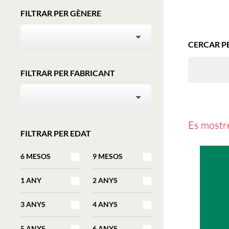
FILTRAR PER GÈNERE
GÈNERE
CERC
CERCAR P
FILTRAR PER FABRICANT
FABRICANT
Es most
FILTRAR PER EDAT
6 MESOS
9 MESOS
1 ANY
2 ANYS
3 ANYS
4 ANYS
5 ANYS
6 ANYS