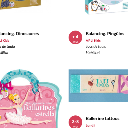
lancing. Dinosaures
Balancing. Pingüins
+ 4
I Kids
APLI Kids
anys
s de taula
Jocs de taula
ilitat
Habilitat
Ballerine tattoos
3-8
Londji
anys