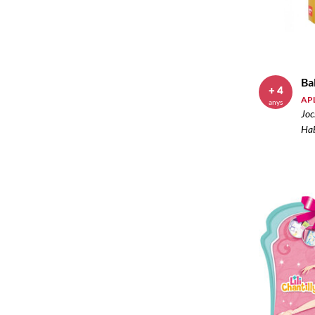
Ba
+ 4
APL
anys
Joc
Hab