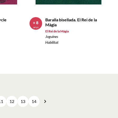
ycle
Baralla bisellada. El Rei de la
+ 8
Màgia
anys
El Rei de la Màgia
Joguines
Habilitat
11
12
13
14
Següent