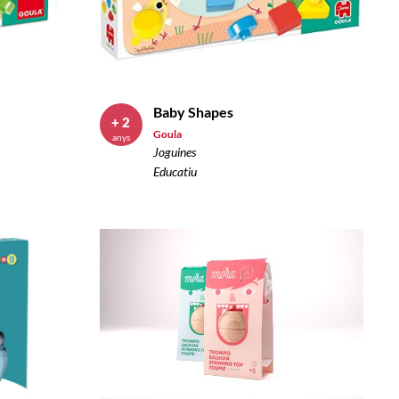
Baby Shapes
+ 2
Goula
anys
Joguines
Educatiu