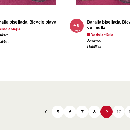
ralla bisellada. Bicycle blava
Baralla bisellada. Bic
+ 8
vermella
ei de la Màgia
anys
uines
El Rei de la Màgia
Joguines
ilitat
Habilitat
5
6
7
8
9
10
Anterior