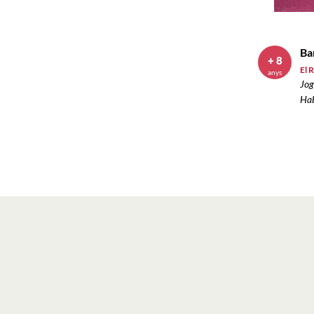
Ba
+ 8
El R
anys
Jog
Hab