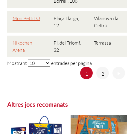
Borrell, 106
Mon Pettit Ó
Plaça Llarga,
Vilanova i la
12
Geltrú
Nikochan
Pl. del Triomf,
Terrassa
Arena
32
Mostrant
entrades per pàgina
Anterior
Següe
1
2
Altres jocs recomanats