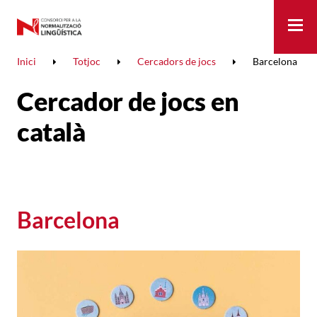
Me
Inici
Totjoc
Cercadors de jocs
Barcelona
Cercador de jocs en
català
Barcelona