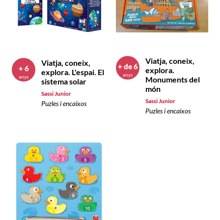
Viatja, coneix,
Viatja, coneix,
+ de 6
+ 6
explora.
explora. L'espai. El
anys
anys
Monuments del
sistema solar
món
Sassi Junior
Sassi Junior
Puzles i encaixos
Puzles i encaixos