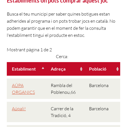
Establiments on pots comprar aquest joc
Busca el teu municipi per saber quines botigues estan
adherides al programa i on pots trobar jocs en català. No
podem garantir que en el moment de fer la consulta
l'establiment tingui el producte en estoc.
Mostrant pàgina 1 de 2
Cerca:
Establiment
Adreça
Població
AÚPA
Rambla del
Barcelona
ORGANICS
Poblenou,66
Aúpali!
Carrer de la
Barcelona
Tradició, 4