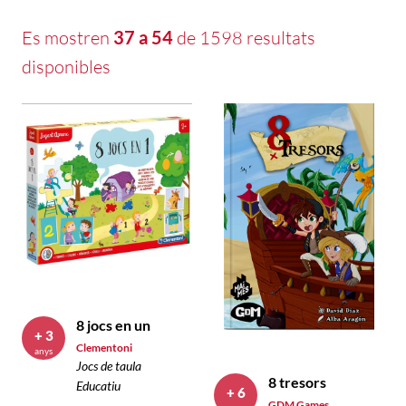
Es mostren
37 a 54
de 1598 resultats
disponibles
8 jocs en un
+ 3
Clementoni
anys
Jocs de taula
8 tresors
Educatiu
+ 6
GDM Games