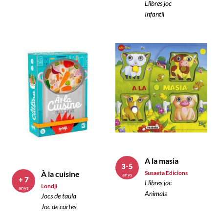
Llibres joc
Infantil
A la masia
3-5
À la cuisine
Susaeta Edicions
anys
+ 7
Llibres joc
Londji
anys
Animals
Jocs de taula
Joc de cartes