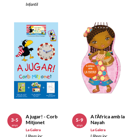
Infantil
A jugar! - Corb
A l'Àfrica amb la
3-5
5-9
Mitjonet
Nayah
anys
anys
La Galera
La Galera
Llibres joc
Llibres joc