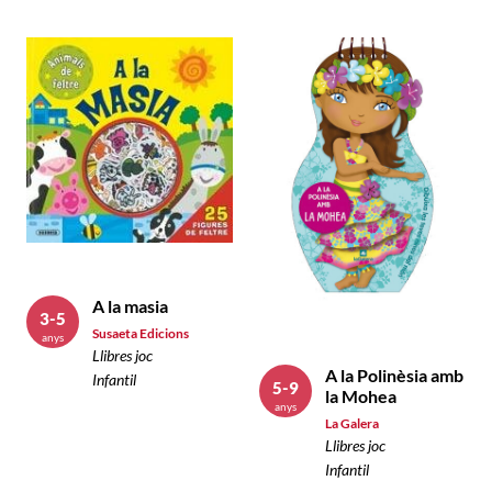
A la masia
3-5
Susaeta Edicions
anys
Llibres joc
A la Polinèsia amb
Infantil
5-9
la Mohea
anys
La Galera
Llibres joc
Infantil