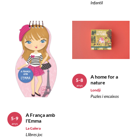
Infantil
A home for a
5-8
nature
anys
Londji
Puzles i encaixos
A França amb
5-9
l'Emma
anys
La Galera
Llibres joc