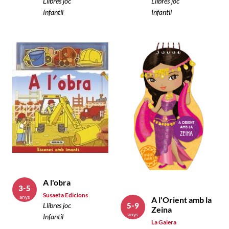
Llibres joc
Llibres joc
Infantil
Infantil
A l'obra
3-5
Susaeta Edicions
anys
A l'Orient amb la
5-9
Llibres joc
Zeina
anys
Infantil
La Galera