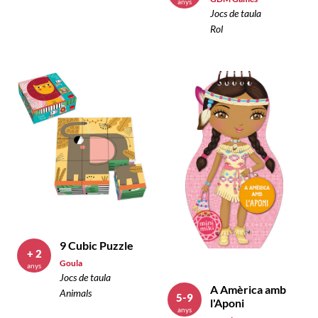
anys
Jocs de taula
Rol
9 Cubic Puzzle
+ 2
Goula
anys
Jocs de taula
A Amèrica amb
Animals
5-9
l'Aponi
anys