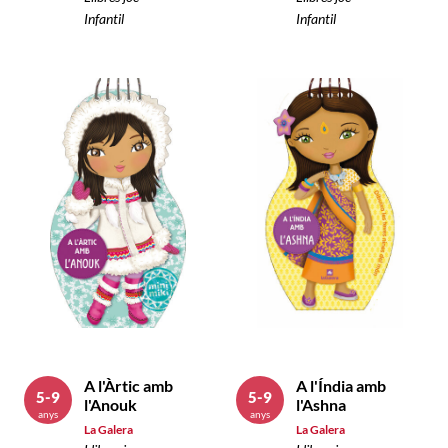
Infantil
Infantil
A l'Àrtic amb
A l'Índia amb
5-9
5-9
l'Anouk
l'Ashna
anys
anys
La Galera
La Galera