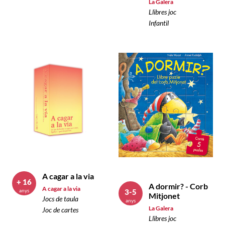
La Galera
Llibres joc
Infantil
A cagar a la via
+ 16
A dormir? - Corb
A cagar a la via
anys
3-5
Mitjonet
Jocs de taula
anys
La Galera
Joc de cartes
Llibres joc