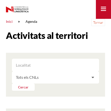
Me
Inici
Agenda
Tornar
Activitats al territori
FILTRAR
FILTRAR
LES
ELS
ACTIVITATS
FILTRAR
RESULTATS
PER
LES
LOCALITAT
ACTIVITATS
Cercar
PER
CNL