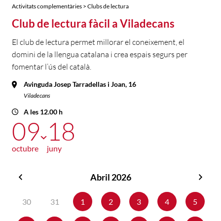
Activitats complementàries > Clubs de lectura
Club de lectura fàcil a Viladecans
El club de lectura permet millorar el coneixement, el
domini de la llengua catalana i crea espais segurs per
fomentar l’ús del català.
Avinguda Josep Tarradellas i Joan, 16
Viladecans
A les 12.00 h
09
18
octubre
juny
Abril 2026
Març
Maig
2026
2026
30
31
1
2
3
4
5