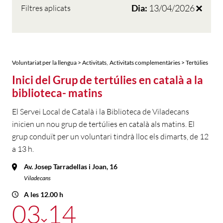
Dia:
13/04/2026
Filtres aplicats
,
Voluntariat per la llengua > Activitats
Activitats complementàries > Tertúlies
Inici del Grup de tertúlies en català a la
biblioteca- matins
El Servei Local de Català i la Biblioteca de Viladecans
inicien un nou grup de tertúlies en català als matins. El
grup conduït per un voluntari tindrà lloc els dimarts, de 12
a 13 h.
Av. Josep Tarradellas i Joan, 16
Viladecans
A les 12.00 h
03
14