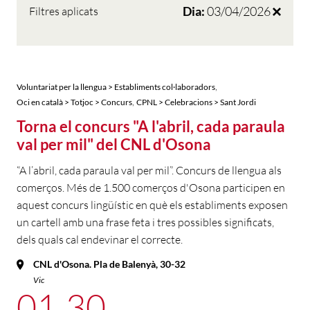
Dia:
03/04/2026
Filtres aplicats
,
Voluntariat per la llengua > Establiments col·laboradors
,
Oci en català > Totjoc > Concurs
CPNL > Celebracions > Sant Jordi
Torna el concurs "A l'abril, cada paraula
val per mil" del CNL d'Osona
“A l’abril, cada paraula val per mil”. Concurs de llengua als
comerços. Més de 1.500 comerços d'Osona participen en
aquest concurs lingüístic en què els establiments exposen
un cartell amb una frase feta i tres possibles significats,
dels quals cal endevinar el correcte.
CNL d'Osona. Pla de Balenyà, 30-32
Vic
01
30