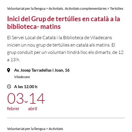
,
Voluntariat per la llengua > Activitats
Activitats complementàries > Tertúlies
Inici del Grup de tertúlies en català a la
biblioteca- matins
El Servei Local de Català i la Biblioteca de Viladecans
inicien un nou grup de tertúlies en català als matins. El
grup conduït per un voluntari tindrà lloc els dimarts, de 12
a 13 h.
Av. Josep Tarradellas i Joan, 16
Viladecans
A les 12.00 h
03
14
febrer
abril
Voluntariat per la llengua > Activitats