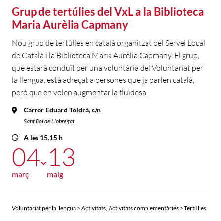
Grup de tertúlies del VxL a la Biblioteca
Maria Aurèlia Capmany
Nou grup de tertúlies en català organitzat pel Servei Local
de Català i la Biblioteca Maria Aurèlia Capmany. El grup,
que estarà conduït per una voluntària del Voluntariat per
la llengua, està adreçat a persones que ja parlen català,
però que en volen augmentar la fluïdesa.
Carrer Eduard Toldrà, s/n
Sant Boi de Llobregat
A les 15.15 h
04
13
març
maig
,
Voluntariat per la llengua > Activitats
Activitats complementàries > Tertúlies