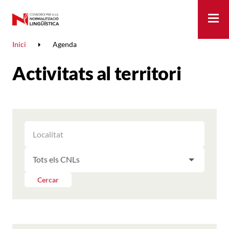
Me
Inici
Agenda
Activitats al territori
FILTRAR
FILTRAR
LES
ELS
ACTIVITATS
FILTRAR
RESULTATS
PER
LES
LOCALITAT
ACTIVITATS
Cercar
PER
CNL