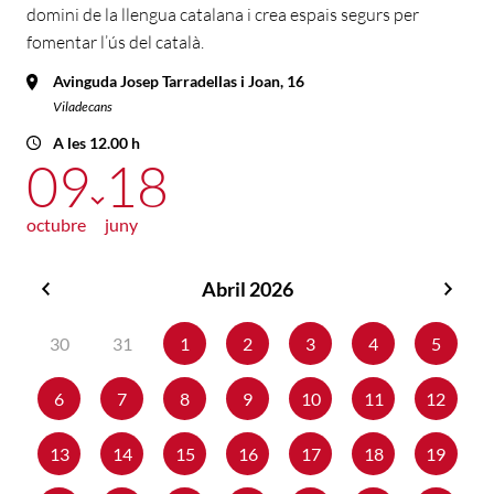
domini de la llengua catalana i crea espais segurs per
fomentar l’ús del català.
Avinguda Josep Tarradellas i Joan, 16
Viladecans
A les 12.00 h
09
18
octubre
juny
Abril 2026
Març
Maig
2026
2026
30
31
1
2
3
4
5
6
7
8
9
10
11
12
13
14
15
16
17
18
19