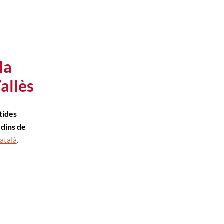
la
allès
tides
rdins de
atalà
.