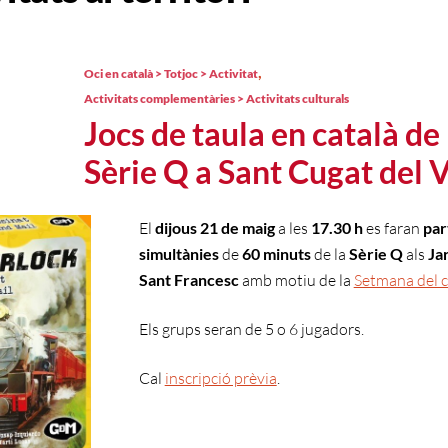
,
Oci en català > Totjoc > Activitat
Activitats complementàries > Activitats culturals
Jocs de taula en català de 
Sèrie Q a Sant Cugat del V
El
dijous 21 de maig
a les
17.30 h
es faran
par
simultànies
de
60 minuts
de la
Sèrie Q
als
Ja
Sant Francesc
amb motiu de la
Setmana del c
Els grups seran de 5 o 6 jugadors.
Cal
inscripció prèvia
.