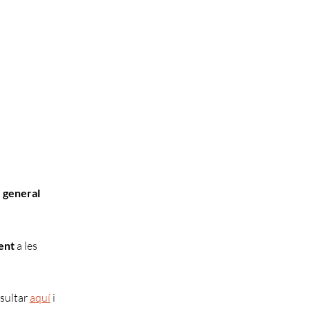
a
general
ent
a les
nsultar
aquí
i