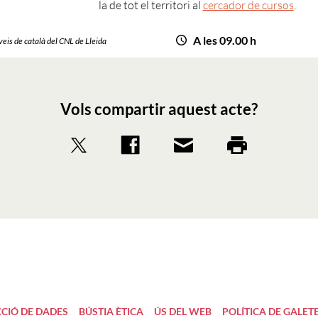
la de tot el territori al
cercador de cursos
.
A les 09.00 h
rveis de català del CNL de Lleida
Vols compartir aquest acte?
CIÓ DE DADES
BÚSTIA ÈTICA
ÚS DEL WEB
POLÍTICA DE GALET