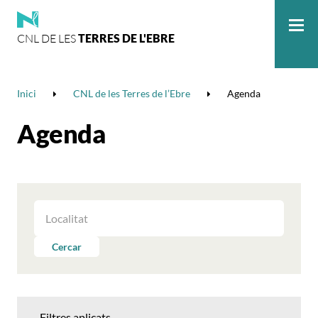
CNL DE LES
TERRES DE L'EBRE
Me
Inici
CNL de les Terres de l’Ebre
Agenda
Agenda
FILTRAR
LES
ACTIVITATS
Cercar
PER
LOCALITAT
Filtres aplicats