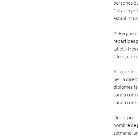
persones qu
Catalunya. L
establint un
Al Berguedà
repartides p
Lillet, i tr
Cluet, que e
A l'acte, le
per la dire
diplomes fa
català com a
català i de l
De sorpresa,
nombre de p
setmana, un