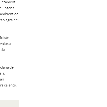
Ajuntament
a quinzena
n ambient de
an agrair el
Moisès
 valorar
s de
uedana de
als.
van
rs calents,