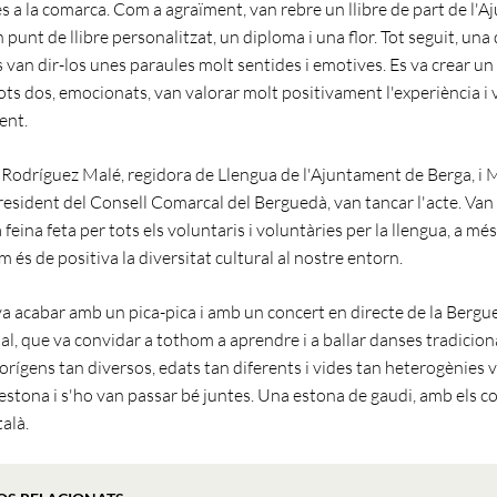
 a la comarca. Com a agraïment, van rebre un llibre de part de l'
 punt de llibre personalitzat, un diploma i una flor. Tot seguit, un
 van dir-los unes paraules molt sentides i emotives. Es va crear u
ots dos, emocionats, van valorar molt positivament l'experiència i v
ent.
Rodríguez Malé, regidora de Llengua de l'Ajuntament de Berga, i 
esident del Consell Comarcal del Berguedà, van tancar l'acte. Van
la feina feta per tots els voluntaris i voluntàries per la llengua, a mé
 és de positiva la diversitat cultural al nostre entorn.
 va acabar amb un pica-pica i amb un concert en directe de la Berg
al, que va convidar a tothom a aprendre i a ballar danses tradicion
orígens tan diversos, edats tan diferents i vides tan heterogènies 
estona i s'ho van passar bé juntes. Una estona de gaudi, amb els co
talà.