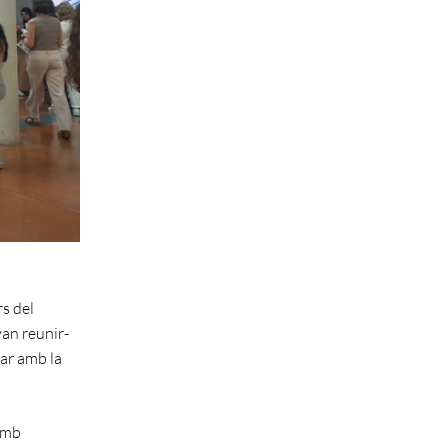
rs del
van reunir-
lar amb la
amb