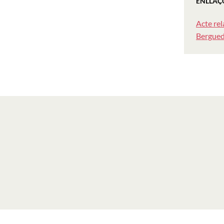
ENLLAÇ
Acte rel
Bergue