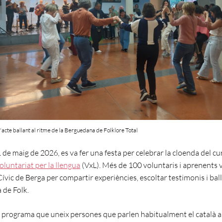
l'acte ballant al ritme de la Berguedana de Folklore Total
 de maig de 2026, es va fer una festa per celebrar la cloenda del cu
oluntariat per la llengua
(VxL). Més de 100 voluntaris i aprenents 
Cívic de Berga per compartir experiències, escoltar testimonis i bal
de Folk.
n programa que uneix persones que parlen habitualment el català 