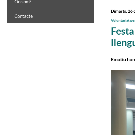
On som?
Dimarts, 26 
Contacte
Voluntariat per
Festa
lleng
Emotiu home