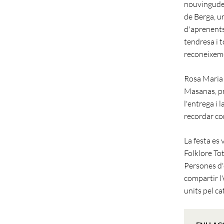
nouvingudes
de Berga, un
d'aprenents
tendresa i t
reconeixem
Rosa Maria 
Masanas, pr
l'entrega i 
recordar com
La festa es
Folklore Tot
Persones d'
compartir l'
units pel ca