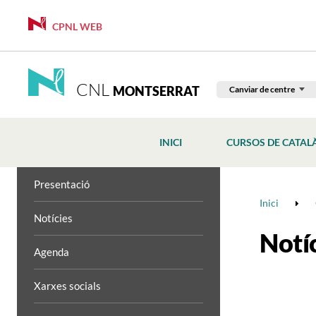
CPNL WEB
CNL
MONTSERRAT
Canviar de centre
INICI
CURSOS DE CATAL
Presentació
Inici
Notícies
Notí
Agenda
Xarxes socials