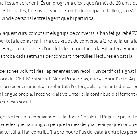
e l'estan aprenent. És un programa d'èxit que fa més de 20 anys qu
es trobades, tot sovint, van més enllà de compartir la llengua i s'
 vincle personal entre la gent que hi participa.
, aquest curs, comptant els grups de conversa, s'han fet gairebé 70
er tota la comarca. Hi ha dos grups de conversa a Gironella, un a l
es a Berga, a més a més d'un club de lectura fàcil a la Biblioteca Ramo
s troba cada setmana per compartir tertúlies i lectures en català.
s persones voluntàries i aprenentes van recollir un certificat signat 
ctora del CNL Montserrat, Núria Brugarolas, que va obrir l'acte. Aq
n un reconeixement a la voluntat i l'esforç dels aprenents d'incorp
 llengua pròpia, i reconeix, als voluntaris, la contribució al foment 
a cohesió social.
 es va fer un reconeixement a la Roser Casals i al Roger Espel pel 
arelles que han tingut i perquè fa més de quatre anys que condue
a tertúlia. Han contribuït a promoure l'ús del català entre les per