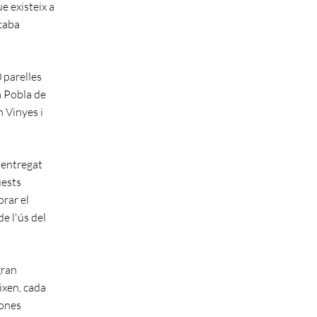
e existeix a
acaba
 parelles
a Pobla de
n Vinyes i
i entregat
uests
orar el
de l'ús del
gran
ixen, cada
sones