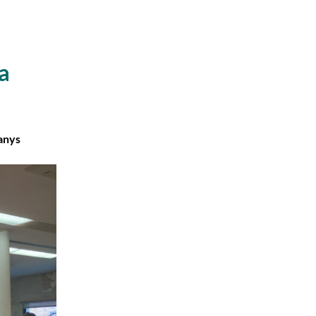
la
 anys