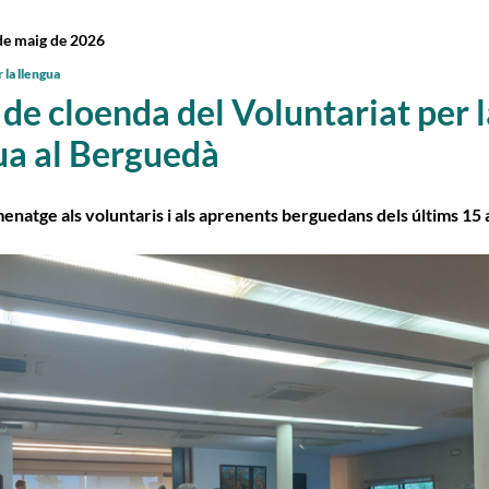
de maig de 2026
 la llengua
 de cloenda del Voluntariat per 
ua al Berguedà
natge als voluntaris i als aprenents berguedans dels últims 15