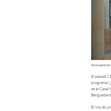
Participants de 
El passat 21
programa
V
se al Casal 
Berguedana 
El VxL és u