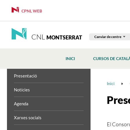
CPNL WEB
CNL
MONTSERRAT
Canviar de centre
INICI
CURSOS DE CATAL
Presentació
Inici
Notícies
Pres
Agenda
Xarxes socials
El Consorc