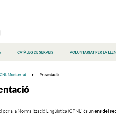
À
CATÀLEG DE SERVEIS
VOLUNTARIAT PER LA LLE
CNL Montserrat
Presentació
entació
i per a la Normalització Lingüística (CPNL) és un
ens del se