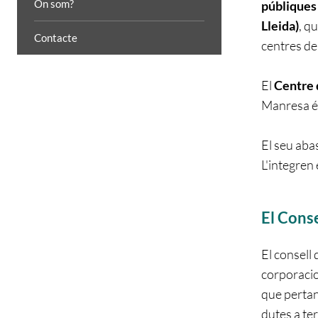
On som?
públiques 
Lleida)
, q
Contacte
centres de
El
Centre 
Manresa és
El seu aba
L'integren
El Cons
El consell 
corporacio
que pertany
dutes a te