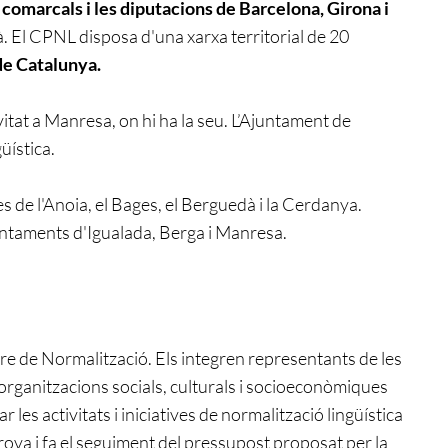
 comarcals i les diputacions de Barcelona, Girona i
là. El CPNL disposa d'una xarxa territorial de 20
de Catalunya.
ivitat a Manresa, on hi ha la seu. L’Ajuntament de
üística.
s de l'Anoia, el Bages, el Berguedà i la Cerdanya.
juntaments d'Igualada, Berga i Manresa.
ntre de Normalització. Els integren representants de les
 organitzacions socials, culturals i socioeconòmiques
 les activitats i iniciatives de normalització lingüística
rova i fa el seguiment del pressupost proposat per la