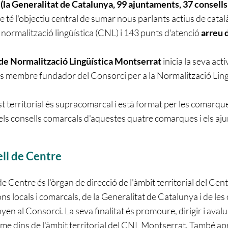
(la Generalitat de Catalunya, 99 ajuntaments, 37 consells
ue té l'objectiu central de sumar nous parlants actius de cata
 normalització lingüística (CNL) i 143 punts d'atenció
arreu 
de Normalització Lingüística Montserrat
inicia la seva act
 membre fundador del Consorci per a la Normalització Ling
st territorial és supracomarcal i està format per les comarque
 els consells comarcals d'aquestes quatre comarques i els a
ell de Centre
de Centre és l'òrgan de direcció de l'àmbit territorial del Ce
ns locals i comarcals, de la Generalitat de Catalunya i de les
en al Consorci. La seva finalitat és promoure, dirigir i avaluar
rme dins de l'àmbit territorial del CNL Montserrat. També ap