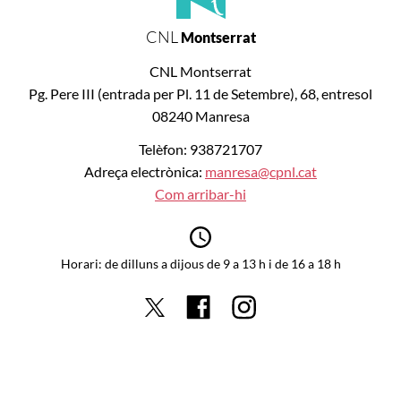
CNL
Montserrat
CNL Montserrat
Pg. Pere III (entrada per Pl. 11 de Setembre), 68, entresol
08240 Manresa
Telèfon: 938721707
Adreça electrònica:
manresa@cpnl.cat
Com arribar-hi
Horari: de dilluns a dijous de 9 a 13 h i de 16 a 18 h