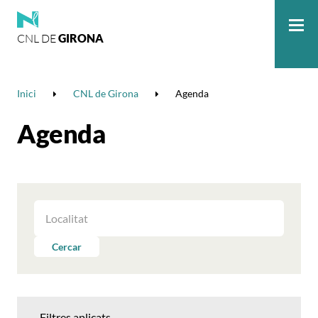
CNL DE
GIRONA
Me
Inici
CNL de Girona
Agenda
Agenda
FILTRAR
LES
ACTIVITATS
Cercar
PER
LOCALITAT
Filtres aplicats