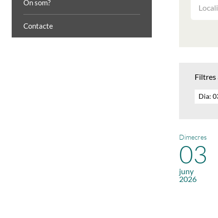
FILTRAR
On som?
LES
ACTIVIT
Contacte
PER
LOCALIT
Filtres
Dia: 
Dimecres
03
juny
2026