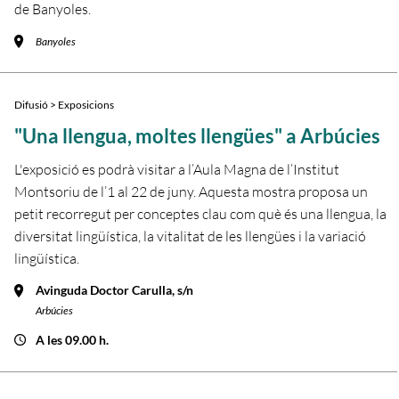
de Banyoles.
Banyoles
Difusió > Exposicions
"Una llengua, moltes llengües" a Arbúcies
L'exposició es podrà visitar a l’Aula Magna de l’Institut
Montsoriu de l’1 al 22 de juny. Aquesta mostra proposa un
petit recorregut per conceptes clau com què és una llengua, la
diversitat lingüística, la vitalitat de les llengües i la variació
lingüística.
Avinguda Doctor Carulla, s/n
Arbúcies
A les 09.00 h.