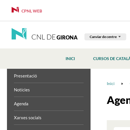
CPNL WEB
CNL DE
GIRONA
Canviar de centre
INICI
CURSOS DE CATAL
Presentació
Inici
Notícies
Age
Agenda
Xarxes socials