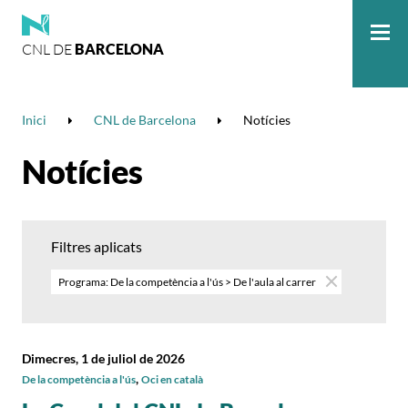
CNL DE
BARCELONA
Me
Inici
CNL de Barcelona
Notícies
Notícies
Filtres aplicats
Programa: De la competència a l'ús > De l'aula al carrer
Dimecres, 1 de juliol de 2026
,
De la competència a l'ús
Oci en català