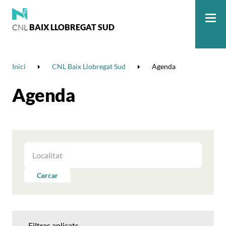
CNL
BAIX LLOBREGAT SUD
Me
Inici
CNL Baix Llobregat Sud
Agenda
Agenda
FILTRAR
LES
ACTIVITATS
Cercar
PER
LOCALITAT
Filtres aplicats