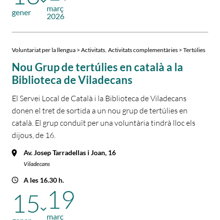
març
gener
2026
,
Voluntariat per la llengua > Activitats
Activitats complementàries > Tertúlies
Nou Grup de tertúlies en català a la
Biblioteca de Viladecans
El Servei Local de Català i la Biblioteca de Viladecans
donen el tret de sortida a un nou grup de tertúlies en
català. El grup conduït per una voluntària tindrà lloc els
dijous, de 16.
Av. Josep Tarradellas i Joan, 16
Viladecans
A les 16.30 h.
19
15
març