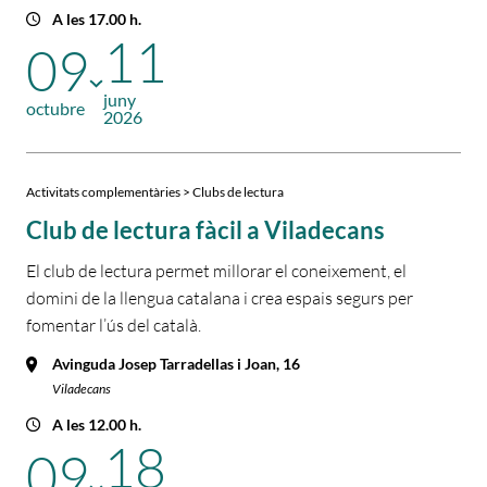
A les 17.00 h.
11
09
juny
octubre
2026
Activitats complementàries > Clubs de lectura
Club de lectura fàcil a Viladecans
El club de lectura permet millorar el coneixement, el
domini de la llengua catalana i crea espais segurs per
fomentar l’ús del català.
Avinguda Josep Tarradellas i Joan, 16
Viladecans
A les 12.00 h.
18
09