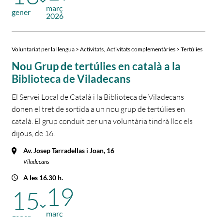
març
gener
2026
,
Voluntariat per la llengua > Activitats
Activitats complementàries > Tertúlies
Nou Grup de tertúlies en català a la
Biblioteca de Viladecans
El Servei Local de Català i la Biblioteca de Viladecans
donen el tret de sortida a un nou grup de tertúlies en
català. El grup conduït per una voluntària tindrà lloc els
dijous, de 16.
Av. Josep Tarradellas i Joan, 16
Viladecans
A les 16.30 h.
19
15
març