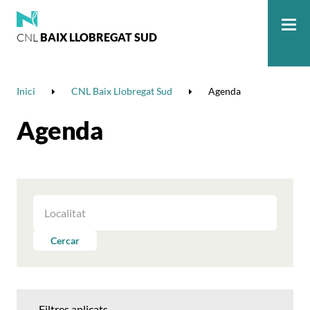
CNL
BAIX LLOBREGAT SUD
Me
Inici
CNL Baix Llobregat Sud
Agenda
Agenda
FILTRAR
LES
ACTIVITATS
Cercar
PER
LOCALITAT
Filtres aplicats