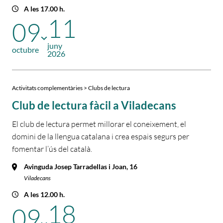
A les 17.00 h.
11
09
juny
octubre
2026
Activitats complementàries > Clubs de lectura
Club de lectura fàcil a Viladecans
El club de lectura permet millorar el coneixement, el
domini de la llengua catalana i crea espais segurs per
fomentar l’ús del català.
Avinguda Josep Tarradellas i Joan, 16
Viladecans
A les 12.00 h.
18
09