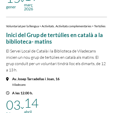
març
gener
2026
,
Voluntariat per la llengua > Activitats
Activitats complementàries > Tertúlies
Inici del Grup de tertúlies en català a la
biblioteca- matins
El Servei Local de Català i la Biblioteca de Viladecans
inicien un nou grup de tertúlies en català als matins. El
grup conduït per un voluntari tindrà lloc els dimarts, de 12
a 13 h.
Av. Josep Tarradellas i Joan, 16
Viladecans
A les 12.00 h.
14
03
abril