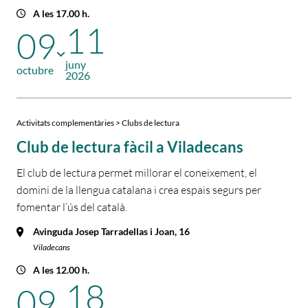
A les 17.00 h.
11
09
juny
octubre
2026
Activitats complementàries > Clubs de lectura
Club de lectura fàcil a Viladecans
El club de lectura permet millorar el coneixement, el
domini de la llengua catalana i crea espais segurs per
fomentar l’ús del català.
Avinguda Josep Tarradellas i Joan, 16
Viladecans
A les 12.00 h.
18
09