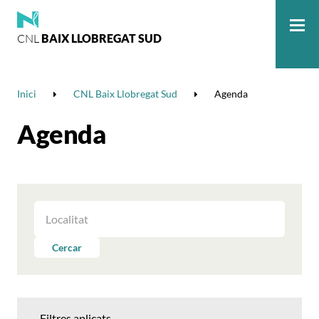
CNL
BAIX LLOBREGAT SUD
Me
Inici
CNL Baix Llobregat Sud
Agenda
Agenda
FILTRAR
LES
ACTIVITATS
Cercar
PER
LOCALITAT
Filtres aplicats