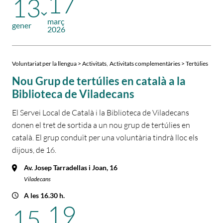
17
13
març
gener
2026
,
Voluntariat per la llengua > Activitats
Activitats complementàries > Tertúlies
Nou Grup de tertúlies en català a la
Biblioteca de Viladecans
El Servei Local de Català i la Biblioteca de Viladecans
donen el tret de sortida a un nou grup de tertúlies en
català. El grup conduït per una voluntària tindrà lloc els
dijous, de 16.
Av. Josep Tarradellas i Joan, 16
Viladecans
A les 16.30 h.
19
15