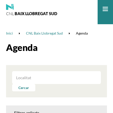
CNL
BAIX LLOBREGAT SUD
Me
Inici
CNL Baix Llobregat Sud
Agenda
Agenda
FILTRAR
LES
ACTIVITATS
Cercar
PER
LOCALITAT
Filtres aplicats