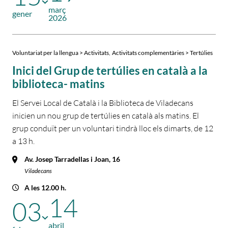
març
gener
2026
,
Voluntariat per la llengua > Activitats
Activitats complementàries > Tertúlies
Inici del Grup de tertúlies en català a la
biblioteca- matins
El Servei Local de Català i la Biblioteca de Viladecans
inicien un nou grup de tertúlies en català als matins. El
grup conduït per un voluntari tindrà lloc els dimarts, de 12
a 13 h.
Av. Josep Tarradellas i Joan, 16
Viladecans
A les 12.00 h.
14
03
abril