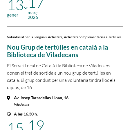
17
13
març
gener
2026
,
Voluntariat per la llengua > Activitats
Activitats complementàries > Tertúlies
Nou Grup de tertúlies en català a la
Biblioteca de Viladecans
El Servei Local de Català i la Biblioteca de Viladecans
donen el tret de sortida a un nou grup de tertúlies en
català. El grup conduït per una voluntària tindrà lloc els
dijous, de 16.
Av. Josep Tarradellas i Joan, 16
Viladecans
A les 16.30 h.
19
15