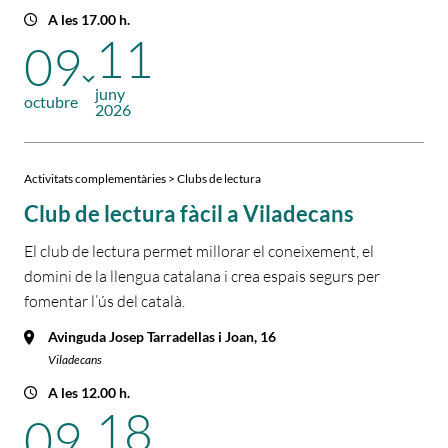
A les 17.00 h.
11
09
juny
octubre
2026
Activitats complementàries > Clubs de lectura
Club de lectura fàcil a Viladecans
El club de lectura permet millorar el coneixement, el
domini de la llengua catalana i crea espais segurs per
fomentar l’ús del català.
Avinguda Josep Tarradellas i Joan, 16
Viladecans
A les 12.00 h.
18
09