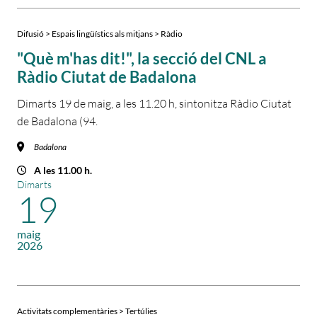
Difusió > Espais lingüístics als mitjans > Ràdio
"Què m'has dit!", la secció del CNL a
Ràdio Ciutat de Badalona
Dimarts 19 de maig, a les 11.20 h, sintonitza Ràdio Ciutat
de Badalona (94.
Badalona
A les 11.00 h.
Dimarts
19
maig
2026
Activitats complementàries > Tertúlies