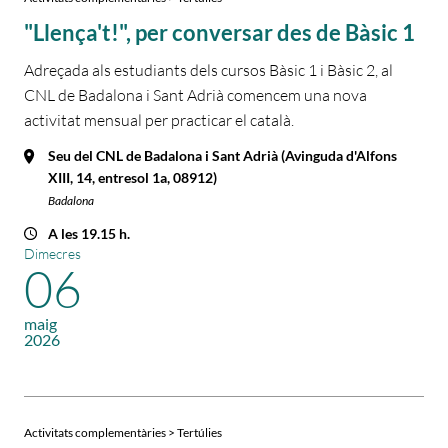
"Llença't!", per conversar des de Bàsic 1
Adreçada als estudiants dels cursos Bàsic 1 i Bàsic 2, al
CNL de Badalona i Sant Adrià comencem una nova
activitat mensual per practicar el català.
Seu del CNL de Badalona i Sant Adrià (Avinguda d'Alfons
XIII, 14, entresol 1a, 08912)
Badalona
A les 19.15 h.
Dimecres
06
maig
2026
Activitats complementàries > Tertúlies