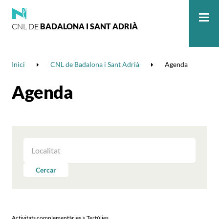
CNL DE
BADALONA I SANT ADRIÀ
Me
Inici
CNL de Badalona i Sant Adrià
Agenda
Agenda
FILTRAR
LES
ACTIVITATS
Cercar
PER
LOCALITAT
Activitats complementàries > Tertúlies