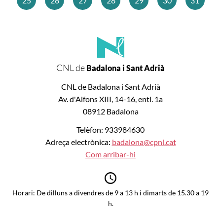
25
26
27
28
29
30
31
CNL de
Badalona i Sant Adrià
CNL de Badalona i Sant Adrià
Av. d'Alfons XIII, 14-16, entl. 1a
08912 Badalona
Telèfon: 933984630
Adreça electrònica:
badalona@cpnl.cat
Com arribar-hi
Horari: De dilluns a divendres de 9 a 13 h i dimarts de 15.30 a 19
h.