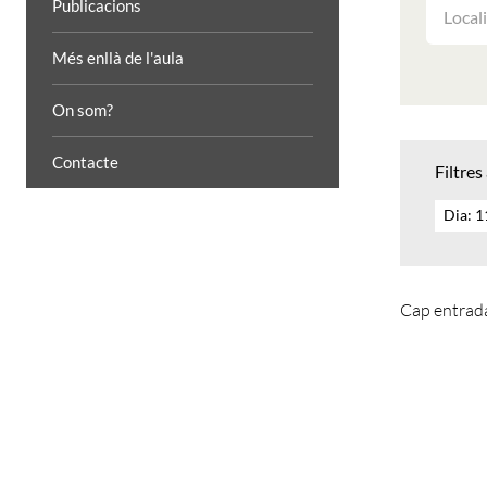
FILTRAR
Publicacions
LES
ACTIVIT
Més enllà de l'aula
PER
LOCALIT
On som?
Contacte
Filtres
Dia: 
Cap entrada