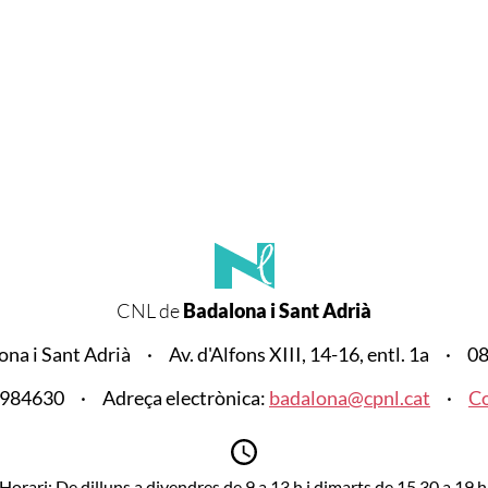
CNL de
Badalona i Sant Adrià
na i Sant Adrià
Av. d'Alfons XIII, 14-16, entl. 1a
08
3984630
Adreça electrònica:
badalona@cpnl.cat
Co
Horari: De dilluns a divendres de 9 a 13 h i dimarts de 15.30 a 19 h