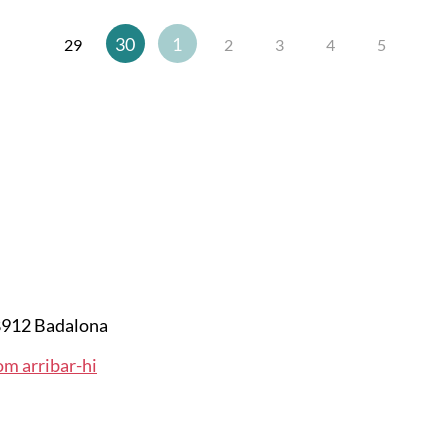
30
1
29
2
3
4
5
912 Badalona
m arribar-hi
.