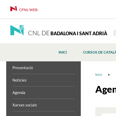
CPNL WEB
CNL DE
BADALONA I SANT ADRIÀ
INICI
CURSOS DE CATAL
Presentació
Inici
Notícies
Age
Agenda
Xarxes socials