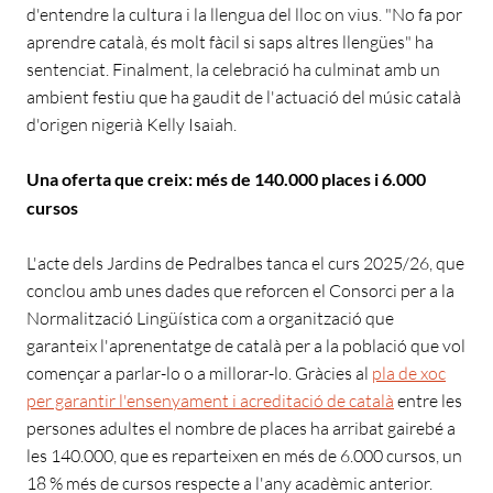
d'entendre la cultura i la llengua del lloc on vius. "No fa por
aprendre català, és molt fàcil si saps altres llengües" ha
sentenciat. Finalment, la celebració ha culminat amb un
ambient festiu que ha gaudit de l'actuació del músic català
d'origen nigerià Kelly Isaiah.
Una oferta que creix: més de 140.000 places i 6.000
cursos
L'acte dels Jardins de Pedralbes tanca el curs 2025/26, que
conclou amb unes dades que reforcen el Consorci per a la
Normalització Lingüística com a organització que
garanteix l'aprenentatge de català per a la població que vol
començar a parlar-lo o a millorar-lo. Gràcies al
pla de xoc
per garantir l'ensenyament i acreditació de català
entre les
persones adultes el nombre de places ha arribat gairebé a
les 140.000, que es reparteixen en més de 6.000 cursos, un
18 % més de cursos respecte a l'any acadèmic anterior.