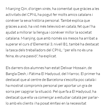
Mianjing Qin, d'origen xinès, ha comentat que gràcies a les
activitats del CPNL ha pogut fer molts amics catalans i
conèixer la seva història personal. També explica que
gràcies a això, ha vist més televisió en català, fet que l'ha
ajudat a millorar la llengua i conèixer millor la societat
catalana. Mianjing, que amb només sis mesos ha arribat a
superar el curs d'Elemental 3, nivell B1, també ha destacat
la tasca dels treballadors del CPNL: "per ells no és una
feina, és una passió", ha explicat.
Els darrers dos alumnes han estat Delwar Hossain, de
Bangla Desh, i Fàtima El Hadyoud, del Marroc. El primer ha
destacat que al centre de Barcelona s'escolta poc català i
ha mostrat compromís personal per aportar un gra de
sorra per capgirar la situació. Pel que fa a El Hadyoud, ha
destacat que ella va començar a estudiar català per parlar-
lo amb els clients i ha posat èmfasi en la necessitat