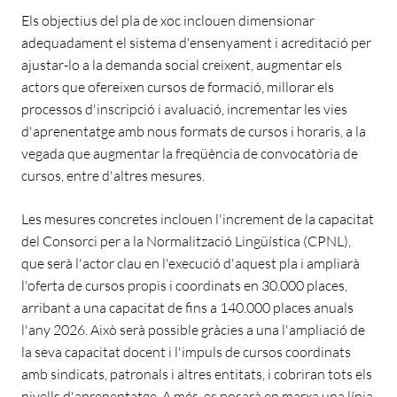
Els objectius del pla de xoc inclouen dimensionar
adequadament el sistema d'ensenyament i acreditació per
ajustar-lo a la demanda social creixent, augmentar els
actors que ofereixen cursos de formació, millorar els
processos d'inscripció i avaluació, incrementar les vies
d'aprenentatge amb nous formats de cursos i horaris, a la
vegada que augmentar la freqüència de convocatòria de
cursos, entre d'altres mesures.
Les mesures concretes inclouen l'increment de la capacitat
del Consorci per a la Normalització Lingüística (CPNL),
que serà l'actor clau en l'execució d'aquest pla i ampliarà
l'oferta de cursos propis i coordinats en 30.000 places,
arribant a una capacitat de fins a 140.000 places anuals
l'any 2026. Això serà possible gràcies a una l'ampliació de
la seva capacitat docent i l'impuls de cursos coordinats
amb sindicats, patronals i altres entitats, i cobriran tots els
nivells d'aprenentatge. A més, es posarà en marxa una línia