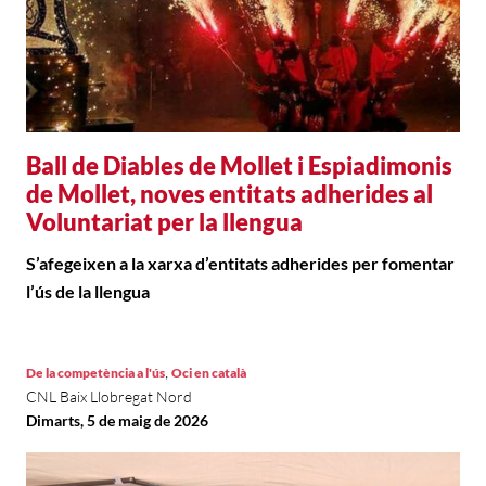
Ball de Diables de Mollet i Espiadimonis
de Mollet, noves entitats adherides al
Voluntariat per la llengua
S’afegeixen a la xarxa d’entitats adherides per fomentar
l’ús de la llengua
,
De la competència a l'ús
Oci en català
CNL Baix Llobregat Nord
Dimarts, 5 de maig de 2026