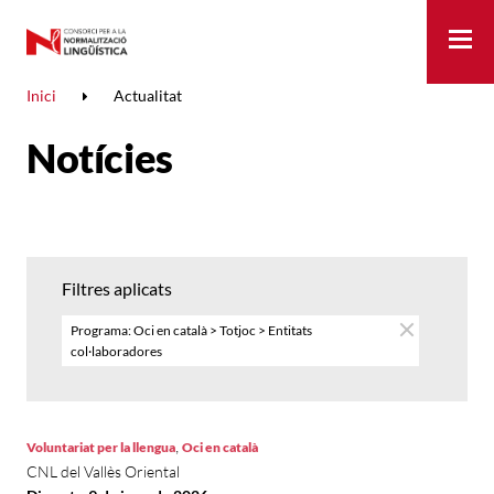
Me
Inici
Actualitat
Notícies
Filtres aplicats
Programa: Oci en català > Totjoc > Entitats
col·laboradores
,
Voluntariat per la llengua
Oci en català
CNL del Vallès Oriental