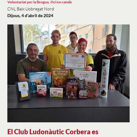
,
Voluntariat per la llengua
Oci en català
CNL Baix Llobregat Nord
Dijous, 4 d’abril de 2024
​​​​​​​El Club Ludonàutic Corbera es