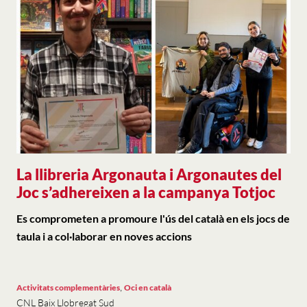
La llibreria Argonauta i Argonautes del
Joc s’adhereixen a la campanya Totjoc
Es comprometen a promoure l'ús del català en els jocs de
taula i a col·laborar en noves accions
,
Activitats complementàries
Oci en català
CNL Baix Llobregat Sud