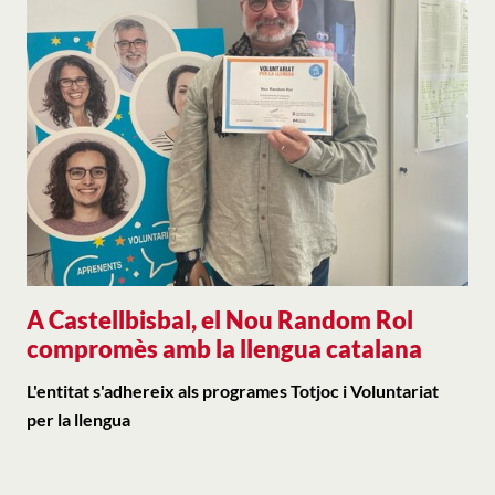
A Castellbisbal, el Nou Random Rol
compromès amb la llengua catalana
L'entitat s'adhereix als programes Totjoc i Voluntariat
per la llengua