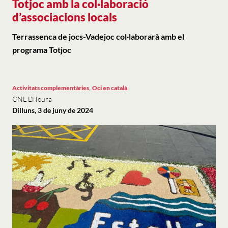
Totjoc amb la col·laboració
d’associacions locals
Terrassenca de jocs-Vadejoc col·laborarà amb el
programa Totjoc
,
Activitats complementàries
Oci en català
CNL L'Heura
Dilluns, 3 de juny de 2024