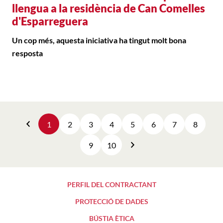
llengua a la residència de Can Comelles
d'Esparreguera
Un cop més, aquesta iniciativa ha tingut molt bona
resposta
1
2
3
4
5
6
7
8
Anterior
9
10
Següent
PERFIL DEL CONTRACTANT
PROTECCIÓ DE DADES
BÚSTIA ÈTICA