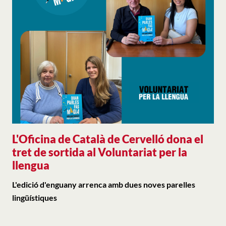
L'Oficina de Català de Cervelló dona el
tret de sortida al Voluntariat per la
llengua
L'edició d'enguany arrenca amb dues noves parelles
lingüístiques