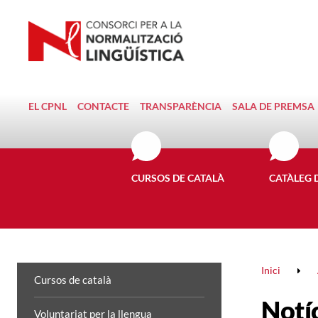
EL CPNL
CONTACTE
TRANSPARÈNCIA
SALA DE PREMSA
CURSOS DE CATALÀ
CATÀLEG 
Inici
Cursos de català
Notí
Voluntariat per la llengua