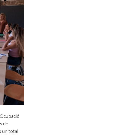
d'Ocupació
rs de
b un total