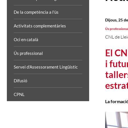
De la competència a l'ús
Dijous, 25 d
Activitats complementàries
Ús professiona
CNL de Lle
Oci en català
El CN
Ús professional
i fut
Servei d'Assessorament Lingüístic
taller
Difusió
estra
CPNL
La formació