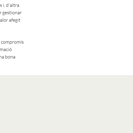
 i, d'altra
er gestionar
alor afegit
eu compromís
rmació
una bona