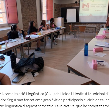
e Normalització Lingüística (CNL) de Lleida i l'Institut Municipal 
or Seguí han tancat amb gran èxit de participació el cicle de talle
ció lingüística d'aquest semestre. La iniciativa, que ha comptat am