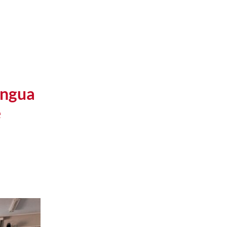
engua
e