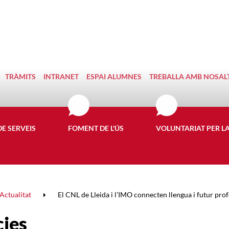
TRÀMITS
INTRANET
ESPAI ALUMNES
TREBALLA AMB NOSAL
DE SERVEIS
FOMENT DE L'ÚS
VOLUNTARIAT PER L
Actualitat
El CNL de Lleida i l’IMO connecten llengua i futur profe
cies