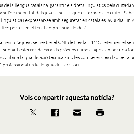
s de la llengua catalana, garantir els drets lingüístics dels ciutadans
rar l'ocupabilitat dels joves i adults que es formen a la ciutat. Sab
t lingüística i expressar-se amb seguretat en català és, avui dia, un v
tes portes en el teixit empresarial lleidatà.
ament d'aquest semestre, el CNL de Lleida i l'IMO refermen el s
r sumant esforços de cara als pròxims cursos i aposten per una fo
e combina la qualificació tècnica amb les competències clau per a 
professional en la llengua del territori.
Vols compartir aquesta notícia?