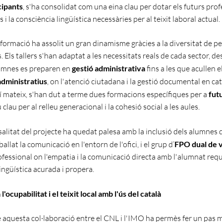
cipants
, s'ha consolidat com una eina clau per dotar els futurs pro
ts i la consciència lingüística necessàries per al teixit laboral actual.
formació ha assolit un gran dinamisme gràcies a la diversitat de per
. Els tallers s'han adaptat a les necessitats reals de cada sector, de
umnes es preparen en
gestió administrativa
fins a les que acullen e
administratius
, on l'atenció ciutadana i la gestió documental en ca
xí mateix, s'han dut a terme dues formacions específiques per a
fut
u clau per al relleu generacional i la cohesió social a les aules.
salitat del projecte ha quedat palesa amb la inclusió dels alumnes
allat la comunicació en l'entorn de l'ofici, i el grup d’
FPO dual de 
rofessional on l'empatia i la comunicació directa amb l'alumnat req
ingüística acurada i propera.
l'ocupabilitat i el teixit local amb l'ús del català
 aquesta col·laboració entre el CNL i l'IMO ha permès fer un pas 