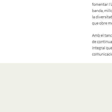
fomentar l'ú
banda, millo
la diversita
que obre mol
Amb el tanc
de continua
integral qu
comunicació 