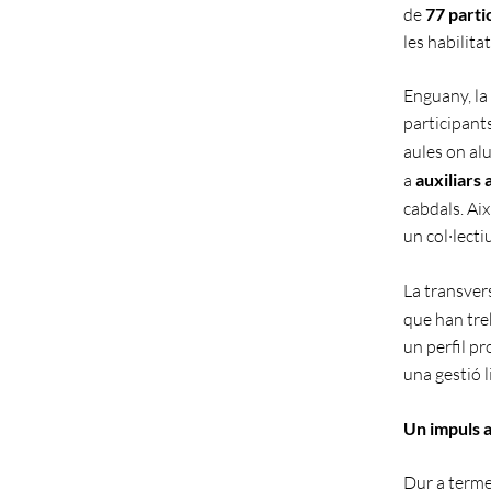
de
77 parti
les habilita
Enguany, la 
participants
aules on al
a
auxiliars 
cabdals. Ai
un col·lecti
La transver
que han treb
un perfil p
una gestió l
Un impuls a 
Dur a terme