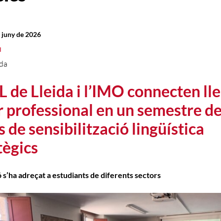
e juny de 2026
l
ida
L de Lleida i l’IMO connecten ll
ur professional en un semestre d
s de sensibilització lingüística
tègics
 s’ha adreçat a estudiants de diferents sectors