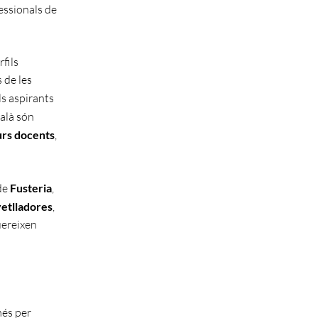
fessionals de
fils
s de les
ls aspirants
talà són
urs docents
,
 de
Fusteria
,
vetlladores
,
uereixen
més per