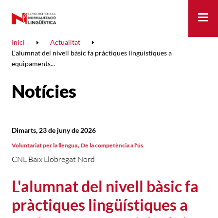
Me
Inici
Actualitat
L'alumnat del nivell bàsic fa pràctiques lingüístiques a
equipaments...
Notícies
Dimarts, 23 de juny de 2026
,
Voluntariat per la llengua
De la competència a l'ús
CNL Baix Llobregat Nord
L'alumnat del nivell bàsic fa
pràctiques lingüístiques a