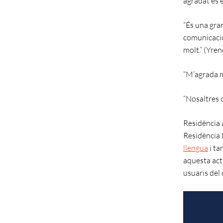
agradat és e
“És una gran
comunicació 
molt.” (Yren
“M’agrada m
“Nosaltres c
Residència 
Residència 
llengua
i ta
aquesta actu
usuaris del 