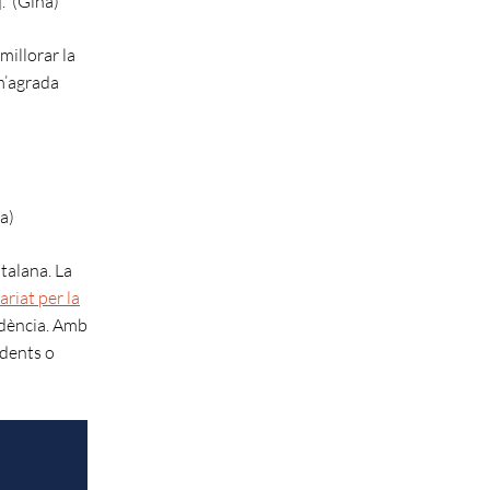
.” (Gina)
millorar la
 m’agrada
a)
talana. La
ariat per la
idència. Amb
idents o