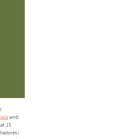
l
lada
amb
tat 15
lladores i