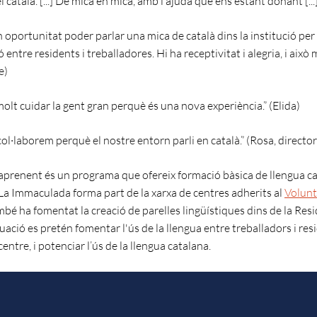
l català. [...] De mica en mica, amb l’ajuda que ens estant donant [...]
 oportunitat poder parlar una mica de català dins la institució per 
entre residents i treballadores. Hi ha receptivitat i alegria, i això
e)
olt cuidar la gent gran perquè és una nova experiència.” (Elida)
ol·laborem perquè el nostre entorn parli en català.” (Rosa, director
aprenent és un programa que ofereix formació bàsica de llengua ca
La Immaculada forma part de la xarxa de centres adherits al
Volunt
mbé ha fomentat la creació de parelles lingüístiques dins de la Res
ació es pretén fomentar l'ús de la llengua entre treballadors i res
centre, i potenciar l’ús de la llengua catalana.