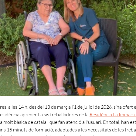
s, a les 14 h, des del 13 de març a l’1 de juliol de 2026, s’ha ofert e
sidència aprenent a sis treballadores de la
Residència La Immacu
molt bàsica de català i que fan atenció a l'usuari. En total, han es
uns 15 minuts de formació, adaptades a les necessitats de les treba