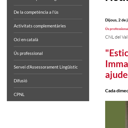
De la competència a l'ús
Dijous, 2 de 
Activitats complementàries
Ús professiona
CNL del Val
Oci en català
"Esti
Ús professional
Immac
Servei d'Assessorament Lingüístic
ajude
Difusió
Cada dimecr
CPNL