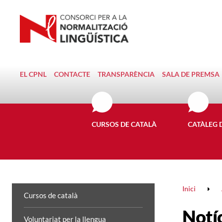
EL CPNL
CONTACTE
TRANSPARÈNCIA
SALA DE PREMSA
CURSOS DE CATALÀ
CATÀLEG 
Inici
Cursos de català
Notí
Voluntariat per la llengua