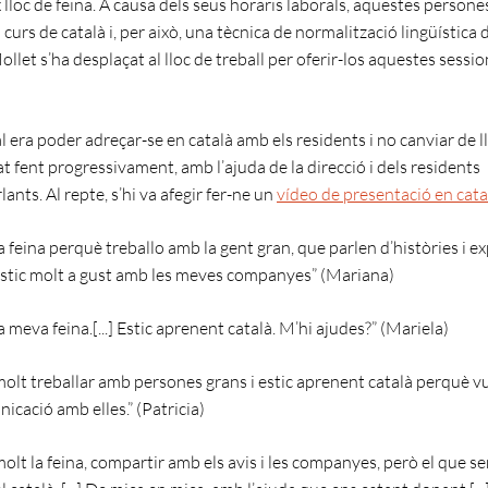
 lloc de feina. A causa dels seus horaris laborals, aquestes person
n curs de català i, per això, una tècnica de normalització lingüística 
llet s’ha desplaçat al lloc de treball per oferir-los aquestes sessio
al era poder adreçar-se en català amb els residents i no canviar de 
t fent progressivament, amb l’ajuda de la direcció i dels residents
ants. Al repte, s’hi va afegir fer-ne un
vídeo de presentació en cata
 feina perquè treballo amb la gent gran, que parlen d’històries i e
 estic molt a gust amb les meves companyes” (Mariana)
 meva feina.[...] Estic aprenent català. M’hi ajudes?” (Mariela)
olt treballar amb persones grans i estic aprenent català perquè vu
icació amb elles.” (Patricia)
olt la feina, compartir amb els avis i les companyes, però el que 