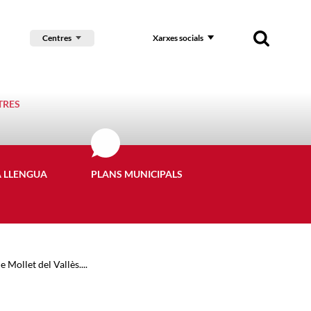
Centres
Xarxes socials
TRES
A LLENGUA
PLANS MUNICIPALS
 Mollet del Vallès....