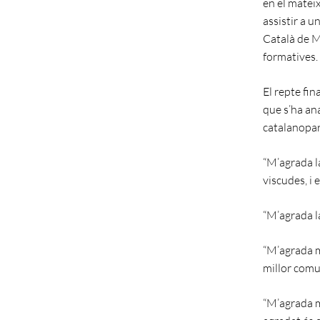
en el mateix
assistir a u
Català de Mo
formatives.
El repte fin
que s’ha ana
catalanoparl
“M’agrada la
viscudes, i
“M’agrada la
“M’agrada m
millor comun
“M’agrada m