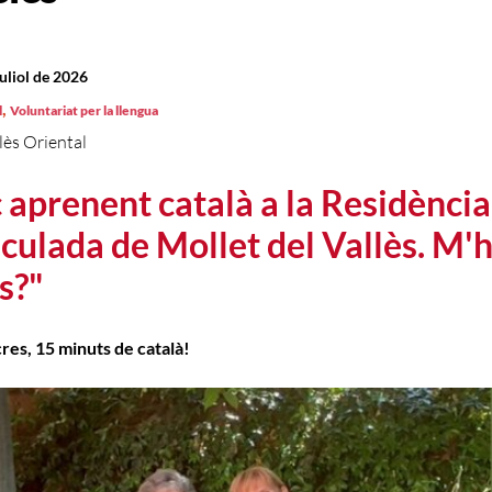
juliol de 2026
,
l
Voluntariat per la llengua
lès Oriental
c aprenent català a la Residència
ulada de Mollet del Vallès. M'h
s?"
es, 15 minuts de català!