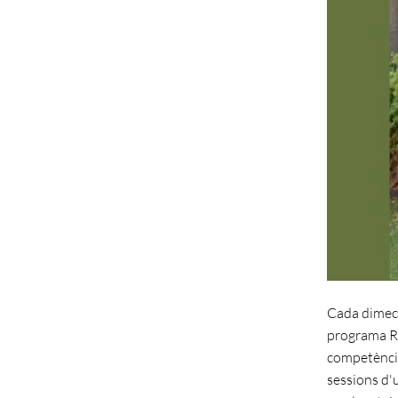
Cada dimecre
programa Re
competència 
sessions d'