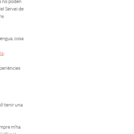
es no poden
del Servei de
ns
llengua, cosa
là
:
xperiències
ll tenir una
sempre m’ha