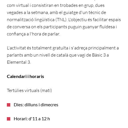
com virtual i consistiran en trobades en grup, dues
vegades a la setmana, amb el guiatge d'un tècnic de
normalització lingüística (TNL). L'objectiu és facilitar espais
de conversa on els participants puguin guanyar fluïdesa i
confiança a l'hora de parlar.
L'activitat és totalment gratuïta i s'adreça principalment a
parlants amb un nivell de català que vagi de Bàsic 3 a
Elemental 3.
Calendari i horaris
Tertúlies virtuals (matí)
Dies: dilluns i dimecres
Horari: d'11 a 12 h