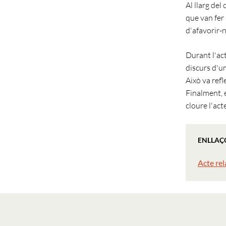
Al llarg del
que van fer 
d'afavorir-n
Durant l'act
discurs d'u
Això va refl
Finalment, e
cloure l'act
ENLLAÇ
Acte rel