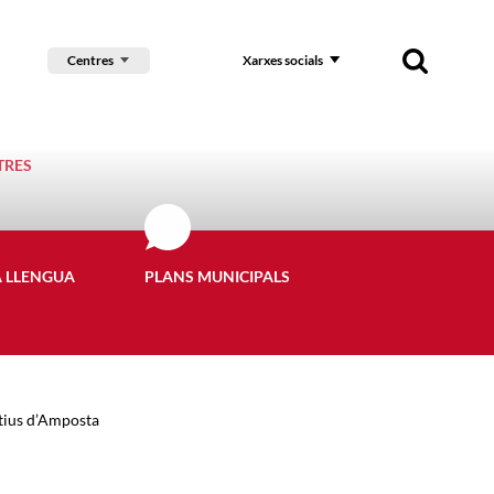
Centres
Xarxes socials
TRES
A LLENGUA
PLANS MUNICIPALS
atius d’Amposta