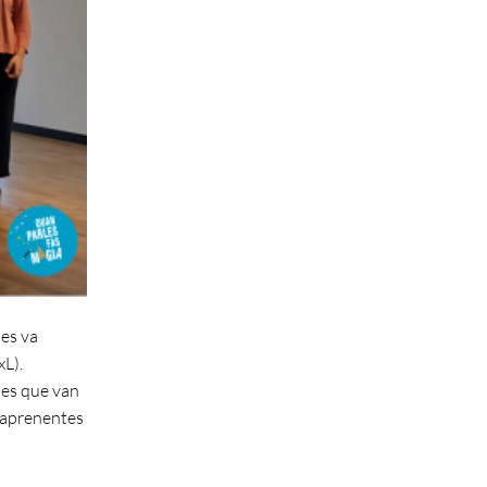
 es va
xL).
ies que van
s aprenentes