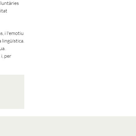
oluntàries
itat
, i l'emotiu
lingüística.
ua.
i, per