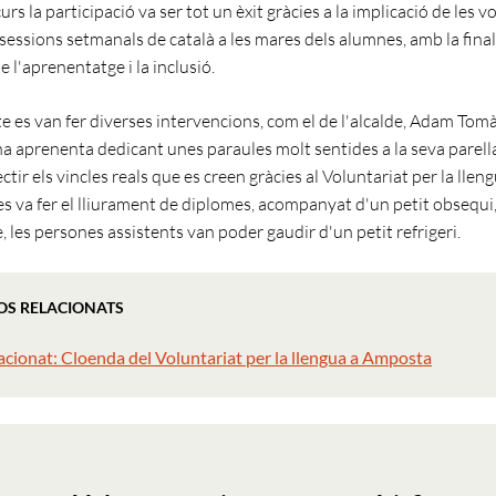
 curs la participació va ser tot un èxit gràcies a la implicació de les v
sessions setmanals de català a les mares dels alumnes, amb la final
e l'aprenentatge i la inclusió.
e es van fer diverses intervencions, com el de l'alcalde, Adam Tomàs
na aprenenta dedicant unes paraules molt sentides a la seva parella 
ectir els vincles reals que es creen gràcies al Voluntariat per la lleng
s va fer el lliurament de diplomes, acompanyat d'un petit obsequi, 
e, les persones assistents van poder gaudir d'un petit refrigeri.
OS RELACIONATS
acionat: Cloenda del Voluntariat per la llengua a Amposta