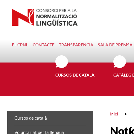
EL CPNL
CONTACTE
TRANSPARÈNCIA
SALA DE PREMSA
CURSOS DE CATALÀ
CATÀLEG 
Inici
Cursos de català
Notí
Voluntariat per la llengua