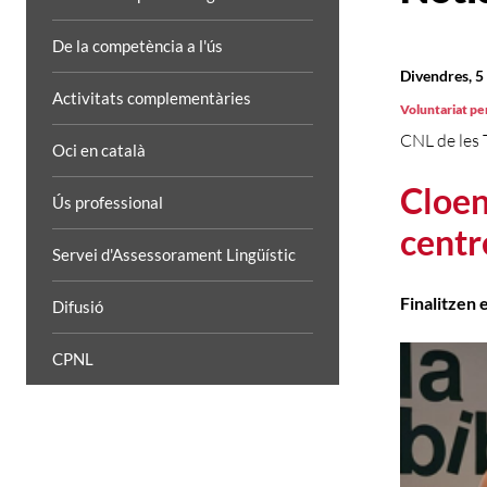
De la competència a l'ús
Divendres, 5
Activitats complementàries
Voluntariat per
CNL de les 
Oci en català
Cloen
Ús professional
centr
Servei d'Assessorament Lingüístic
Finalitzen 
Difusió
CPNL