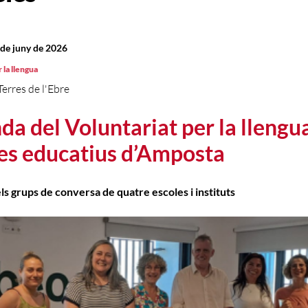
 de juny de 2026
 la llengua
Terres de l'Ebre
da del Voluntariat per la llengu
es educatius d’Amposta
els grups de conversa de quatre escoles i instituts