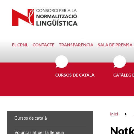
EL CPNL
CONTACTE
TRANSPARÈNCIA
SALA DE PREMSA
CURSOS DE CATALÀ
CATÀLEG 
Inici
Cursos de català
Notí
Voluntariat per la llengua