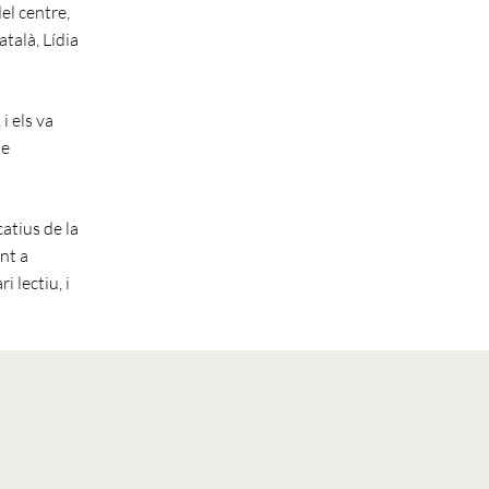
del centre,
atalà, Lídia
i els va
de
atius de la
nt a
 lectiu, i