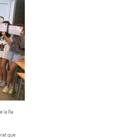
e la 8a
erat que