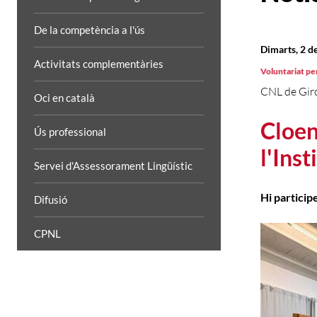
De la competència a l'ús
Dimarts, 2 d
Activitats complementàries
Voluntariat per
CNL de Gir
Oci en català
Cloen
Ús professional
l'Ins
Servei d'Assessorament Lingüístic
Hi partici
Difusió
CPNL