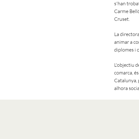
s'han trobat
Carme Belló;
Cruset.
La directora
animar a co
diplomes i o
L'objectiu d
comarca, és
Catalunya, p
alhora soci