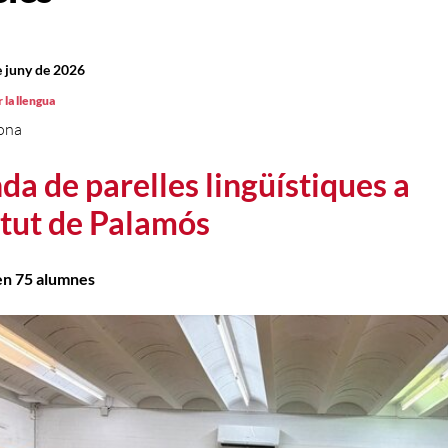
e juny de 2026
 la llengua
ona
da de parelles lingüístiques a
titut de Palamós
pen 75 alumnes