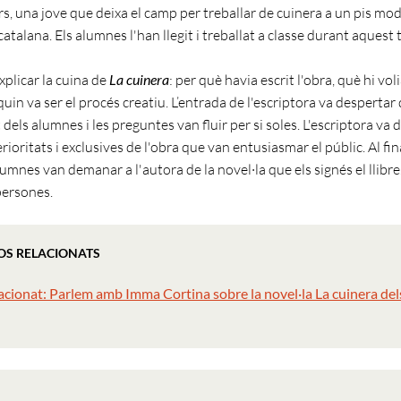
s, una jove que deixa el camp per treballar de cuinera a un pis mo
catalana. Els alumnes l'han llegit i treballat a classe durant aquest 
xplicar la cuina de
La cuinera
: per què havia escrit l'obra, què hi volia
quin va ser el procés creatiu. L’entrada de l'escriptora va despertar
t dels alumnes i les preguntes van fluir per si soles. L'escriptora va 
rioritats i exclusives de l'obra que van entusiasmar el públic. Al fin
lumnes van demanar a l'autora de la novel·la que els signés el llibre
persones.
OS RELACIONATS
acionat: Parlem amb Imma Cortina sobre la novel·la La cuinera del