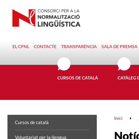
EL CPNL
CONTACTE
TRANSPARÈNCIA
SALA DE PREMSA
CURSOS DE CATALÀ
CATÀLEG 
Inici
Cursos de català
Notí
Voluntariat per la llengua