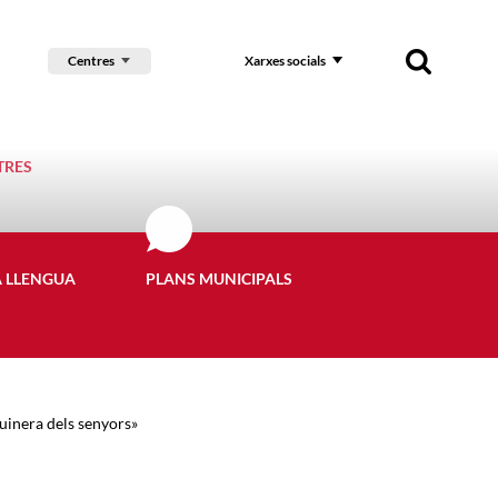
Centres
Xarxes socials
TRES
A LLENGUA
PLANS MUNICIPALS
uinera dels senyors»