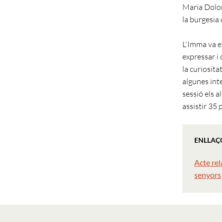
Maria Dolor
la burgesia 
L'Imma va e
expressar i 
la curiosita
algunes inte
sessió els a
assistir 35 
ENLLAÇ
Acte rel
senyors