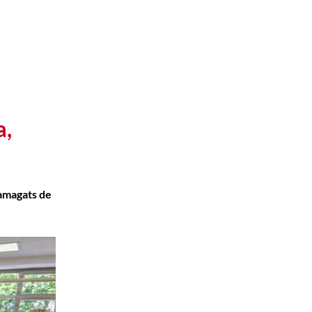
a,
 amagats de