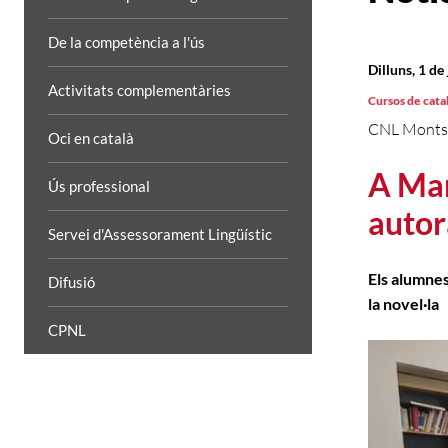
De la competència a l'ús
Dilluns, 1 de
Activitats complementàries
Cursos de cata
CNL Monts
Oci en català
A Man
Ús professional
autor
Servei d'Assessorament Lingüístic
Els alumnes
Difusió
la novel·la
CPNL