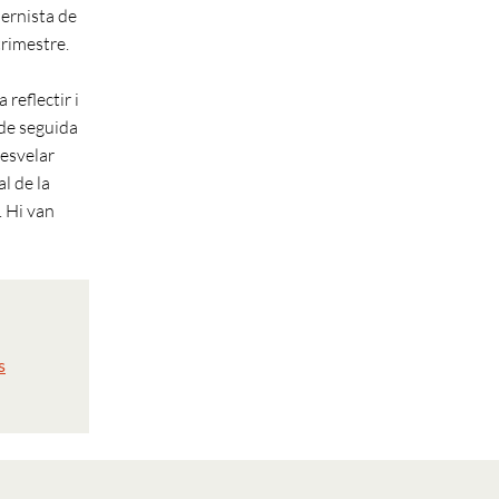
dernista de
trimestre.
 reflectir i
 de seguida
desvelar
al de la
. Hi van
s