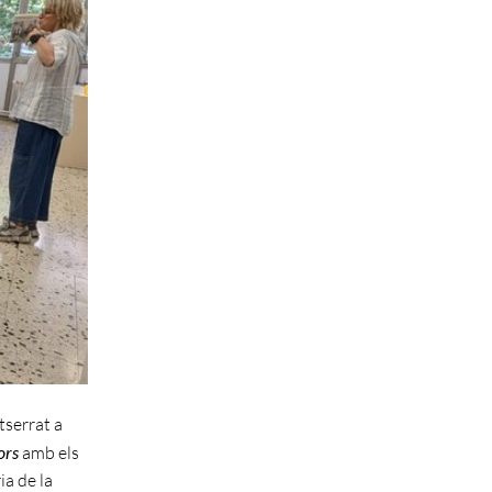
tserrat a
ors
amb els
ia de la