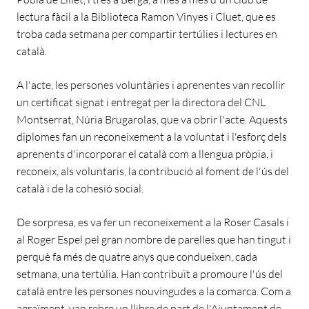
lectura fàcil a la Biblioteca Ramon Vinyes i Cluet, que es
troba cada setmana per compartir tertúlies i lectures en
català.
A l'acte, les persones voluntàries i aprenentes van recollir
un certificat signat i entregat per la directora del CNL
Montserrat, Núria Brugarolas, que va obrir l'acte. Aquests
diplomes fan un reconeixement a la voluntat i l'esforç dels
aprenents d'incorporar el català com a llengua pròpia, i
reconeix, als voluntaris, la contribució al foment de l'ús del
català i de la cohesió social.
De sorpresa, es va fer un reconeixement a la Roser Casals i
al Roger Espel pel gran nombre de parelles que han tingut i
perquè fa més de quatre anys que condueixen, cada
setmana, una tertúlia. Han contribuït a promoure l'ús del
català entre les persones nouvingudes a la comarca. Com a
agraïment, van rebre un llibre de part de l'Ajuntament de