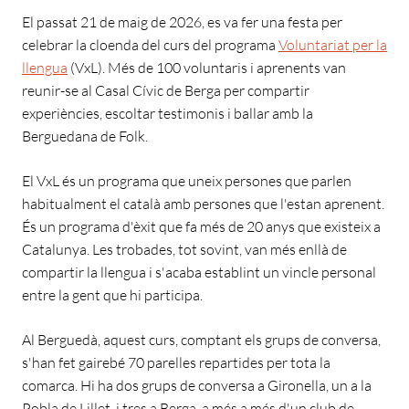
El passat 21 de maig de 2026, es va fer una festa per
celebrar la cloenda del curs del programa
Voluntariat per la
llengua
(VxL). Més de 100 voluntaris i aprenents van
reunir-se al Casal Cívic de Berga per compartir
experiències, escoltar testimonis i ballar amb la
Berguedana de Folk.
El VxL és un programa que uneix persones que parlen
habitualment el català amb persones que l'estan aprenent.
És un programa d'èxit que fa més de 20 anys que existeix a
Catalunya. Les trobades, tot sovint, van més enllà de
compartir la llengua i s'acaba establint un vincle personal
entre la gent que hi participa.
Al Berguedà, aquest curs, comptant els grups de conversa,
s'han fet gairebé 70 parelles repartides per tota la
comarca. Hi ha dos grups de conversa a Gironella, un a la
Pobla de Lillet, i tres a Berga, a més a més d'un club de