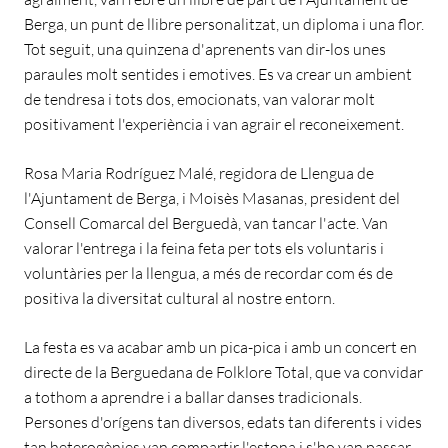
Berga, un punt de llibre personalitzat, un diploma i una flor.
Tot seguit, una quinzena d'aprenents van dir-los unes
paraules molt sentides i emotives. Es va crear un ambient
de tendresa i tots dos, emocionats, van valorar molt
positivament l'experiència i van agrair el reconeixement.
Rosa Maria Rodríguez Malé, regidora de Llengua de
l'Ajuntament de Berga, i Moisès Masanas, president del
Consell Comarcal del Berguedà, van tancar l'acte. Van
valorar l'entrega i la feina feta per tots els voluntaris i
voluntàries per la llengua, a més de recordar com és de
positiva la diversitat cultural al nostre entorn.
La festa es va acabar amb un pica-pica i amb un concert en
directe de la Berguedana de Folklore Total, que va convidar
a tothom a aprendre i a ballar danses tradicionals.
Persones d'orígens tan diversos, edats tan diferents i vides
tan heterogènies van compartir l'estona i s'ho van passar