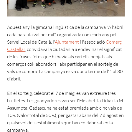
Aquest any, la gimcana lingüística de la campanya "A l'abril,
cada paraula val per mil", organitzada com cada any pel
Servei Local de Català, l'
Ajuntament
i l'associació
Comerç
Castellar
, convidava la ciutadania a endevinar el significat
de les frases fetes que hi havia als cartells penjats als
comerços col·laboradors i així participar en el sorteig de
vals de compra. La campanya es va dur a terme de l'1 al 30
d'abril.
En el sorteig, celebrat el 7 de maig, es van extreure tres
butlletes. Les guanyadores van ser l'Elisabet, la Lídia i la M.
Assumpta. Cadascuna ha estat premiada amb cinc vals de
10 € (valor total de 50 €), per gastar abans del 7 d'agost en
qualsevol dels establiments que han col·laborat en la
campanya.