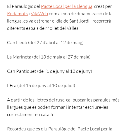
El Paraulògic del
Pacte Local per la Llengua,
creat per
Rodamots
i
VilaWeb
com a eina de dinamització de la
llengua, es va estrenar el dia de Sant Jordi i recorrerà
diferents espais de Mollet del Vallès:
Can Lledó (del 27 d’abril al 12 de maig)
La Marineta (del 13 de maig al 27 de maig)
Can Pantiquet (de l’1 de juny al 12 de juny)
L’Era (del 15 de juny al 10 de juliol)
A partir de les lletres del rusc, cal buscar les paraules més
llargues que es poden formar i intentar escriure-les
correctament en català.
Recordeu que es diu Paraulògic del Pacte Local per la