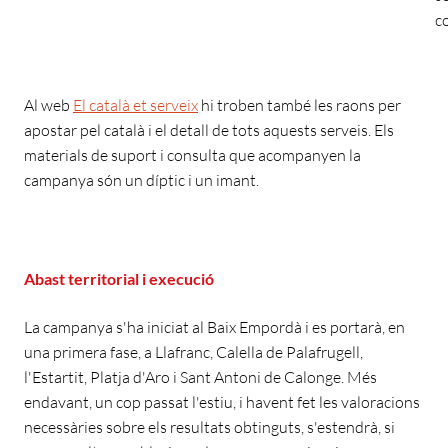
c
Al web
El català et serveix
hi troben també les raons per
apostar pel català i el detall de tots aquests serveis. Els
materials de suport i consulta que acompanyen la
campanya són un díptic i un imant.
Abast territorial i execució
La campanya s'ha iniciat al Baix Empordà i es portarà, en
una primera fase, a Llafranc, Calella de Palafrugell,
l'Estartit, Platja d'Aro i Sant Antoni de Calonge. Més
endavant, un cop passat l'estiu, i havent fet les valoracions
necessàries sobre els resultats obtinguts, s'estendrà, si