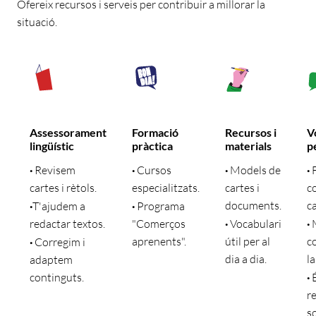
Ofereix recursos i serveis per contribuir a millorar la
situació.
Assessorament
Formació
Recursos i
V
lingüístic
pràctica
materials
p
·
Revisem
·
Cursos
·
Models de
·
F
cartes i rètols.
especialitzats.
cartes i
c
documents.
ca
·
T'ajudem a
·
Programa
redactar textos.
"Comerços
·
Vocabulari
·
M
aprenents".
útil per al
c
·
Corregim i
dia a dia.
la
adaptem
continguts.
·
r
so