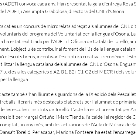
s (ADET) convoca cada any. Han presentat la gala d'entrega Rosa 
de l'ADET, i Assumpta Grabolosa, directora del CNL d'Osona.
s.cat és un concurs de microrelats adreçat als alumnes del CNL d'
 voluntaris del programa del Voluntariat per la llengua d'Osona. La
 ha estat realitzada per l'ADET i l'Oficina de Català de Torelló, a
ent. L'objectiu és contribuir al foment de l'ús de la llengua catalan
ió d'escrits breus, incentivar l'escriptura creativa i reconèixer l'esf
utilitzar la llengua catalana dels alumnes del CNL d'Osona. Enguan
7 textos a les categories d'A2, B1, B2 i C1-C2 del MECR i dels volun
per la llengua.
 acte també s'han lliurat els guardons de la IX edició dels Pescallet
treballs literaris més destacats elaborats per l'alumnat de primària
e les escoles i instituts de Torelló. L'acte ha estat presentat per A
presidit per Marçal Ortuño i Marc Tienda, l'alcalde i el regidor de 
ha comptat, un any més, amb les actuacions de l'Aula de Música de S
 Dansa't Torelló. Per acabar, Mariona Fontserè ha estat l'encarregad