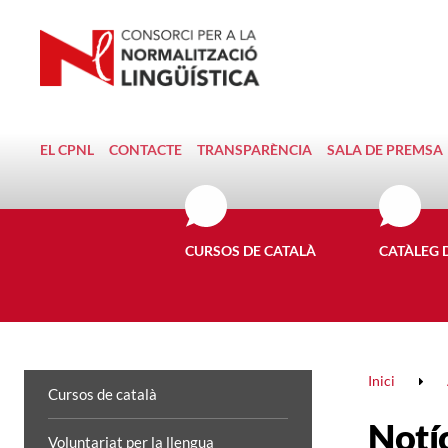
EL CPNL
CONTACTE
TRANSPARÈNCIA
SALA DE PREMSA
CURSOS DE CATALÀ
CATÀLEG 
Inici
Cursos de català
Notí
Voluntariat per la llengua