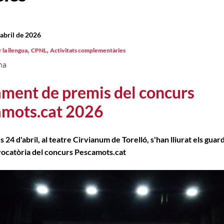
’abril de 2026
,
,
 la llengua
CPNL
Activitats complementàries
na
ament de premis del concurs
mots.cat 2026
 24 d'abril, al teatre Cirvianum de Torelló, s'han lliurat els guar
vocatòria del concurs Pescamots.cat