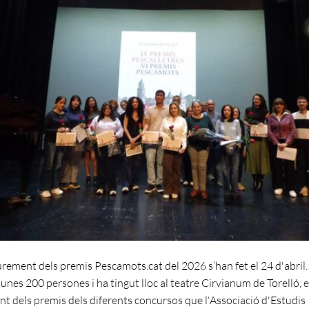
iurement dels premis Pescamots.cat del 2026 s’han fet el 24 d'abril. 
 unes 200 persones i ha tingut lloc al teatre Cirvianum de Torelló, 
ent dels premis dels diferents concursos que l'Associació d'Estudis