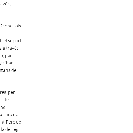
Sayós,
Osona i als
mb el suport
a a través
orç per
y s'han
taris del
res, per
 i de
nna
Cultura de
ant Pere de
a de llegir