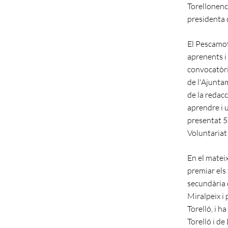
Torellonenc
presidenta 
El Pescamot
aprenents i
convocatòria
de l'Ajuntam
de la redacc
aprendre i 
presentat 5
Voluntariat 
En el mateix
premiar els 
secundària d
Miralpeix i 
Torelló, i 
Torelló i de