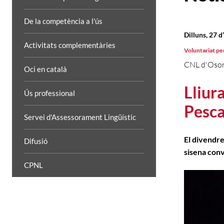
De la competència a l'ús
Dilluns, 27 d
Activitats complementàries
Voluntariat per
CNL d'Oso
Oci en català
Lliur
Ús professional
Pesca
Servei d'Assessorament Lingüístic
El divendres
Difusió
sisena con
CPNL