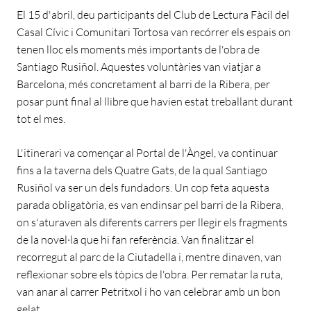
El 15 d'abril, deu participants del Club de Lectura Fàcil del
Casal Cívic i Comunitari Tortosa van recórrer els espais on
tenen lloc els moments més importants de l'obra de
Santiago Rusiñol. Aquestes voluntàries van viatjar a
Barcelona, més concretament al barri de la Ribera, per
posar punt final al llibre que havien estat treballant durant
tot el mes.
L'itinerari va començar al Portal de l'Àngel, va continuar
fins a la taverna dels Quatre Gats, de la qual Santiago
Rusiñol va ser un dels fundadors. Un cop feta aquesta
parada obligatòria, es van endinsar pel barri de la Ribera,
on s'aturaven als diferents carrers per llegir els fragments
de la novel·la que hi fan referència. Van finalitzar el
recorregut al parc de la Ciutadella i, mentre dinaven, van
reflexionar sobre els tòpics de l'obra. Per rematar la ruta,
van anar al carrer Petritxol i ho van celebrar amb un bon
gelat.