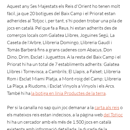
Aquest any Ses Majestats els Reis d'Orient ho tenen molt
fàcil, ja que 20 botigues del Baix Camp i el Priorat estan
adherides al Totjoc i, per tant, s'hi poden trobar una pila de
jocs en català. Pel que fa a Reus, hi estan adherits des de
comerços locals com Galatea Llibres, Joguines Segú, La
Caseta de l'Arbre, Llibreria Domingo, Llibreria Gaudí i
Tomàs Barberà fins a grans cadenes com Abacus, Don
Dino, Drim, Esclat i Juguettos. A la resta del Baix Camp i el
Priorat hi ha un total de 7 establiments adherits: Galatea
Llibres i Torrevisca, a Cambrils; El Llapis, a Falset; Llibreria
Rom i Esclat Miami Platja, a Mont-roig del Camp; Llibreria
La Plaça, a Riudoms, i Esclat Vinyols a Vinyols i els Arcs.
També hi ha
la botiga en línia Productes de la terra
.
Per si la canalla no sap quin joc demanar a la
carta als reis
o
els mateixos reis estan indecisos, a la pàgina web
del Totjoc
hi ha un cercador amb els més de 1.500 jocs en català
existents amb informació detallada: la durada de la