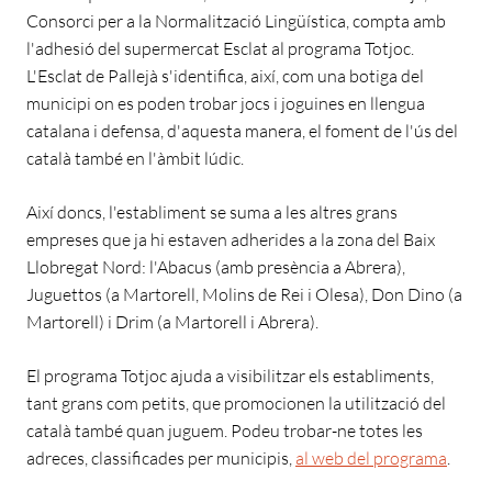
Consorci per a la Normalització Lingüística, compta amb
l'adhesió del supermercat Esclat al programa Totjoc.
L'Esclat de Pallejà s'identifica, així, com una botiga del
municipi on es poden trobar jocs i joguines en llengua
catalana i defensa, d'aquesta manera, el foment de l'ús del
català també en l'àmbit lúdic.
Així doncs, l'establiment se suma a les altres grans
empreses que ja hi estaven adherides a la zona del Baix
Llobregat Nord: l'Abacus (amb presència a Abrera),
Juguettos (a Martorell, Molins de Rei i Olesa), Don Dino (a
Martorell) i Drim (a Martorell i Abrera).
El programa Totjoc ajuda a visibilitzar els establiments,
tant grans com petits, que promocionen la utilització del
català també quan juguem. Podeu trobar-ne totes les
adreces, classificades per municipis,
al web del programa
.