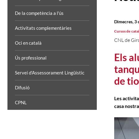
De la competència a l'ús
Dimecres, 3
Activitats complementàries
Cursos de cata
CNL de Gir
Oci en català
Els a
Ús professional
tanqu
Servei d'Assessorament Lingüístic
de ti
Difusió
Les activita
CPNL
casa nostra