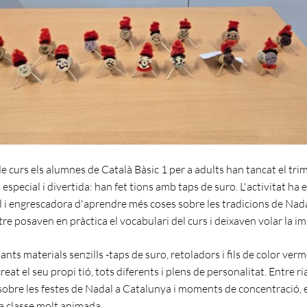
de curs els alumnes de Català Bàsic 1 per a adults han tancat el tri
special i divertida: han fet tions amb taps de suro. L'activitat ha 
l i engrescadora d'aprendre més coses sobre les tradicions de Nada
re posaven en pràctica el vocabulari del curs i deixaven volar la im
ts materials senzills -taps de suro, retoladors i fils de color verm
eat el seu propi tió, tots diferents i plens de personalitat. Entre ria
 sobre les festes de Nadal a Catalunya i moments de concentració, 
a classe molt animada.