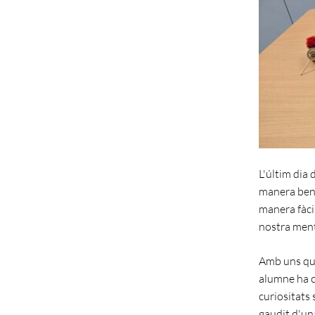
L'últim dia 
manera ben e
manera fàci
nostra ment
Amb uns quan
alumne ha cr
curiositats
gaudit d'un