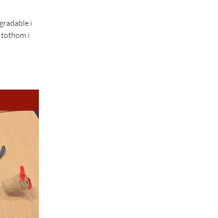
gradable i
 tothom i