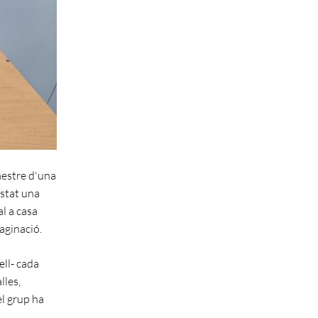
mestre d'una
estat una
l a casa
aginació.
ell- cada
lles,
el grup ha