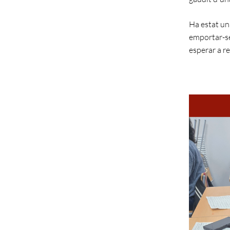
Ha estat un
emportar-se
esperar a r