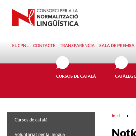
EL CPNL
CONTACTE
TRANSPARÈNCIA
SALA DE PREMSA
CURSOS DE CATALÀ
CATÀLEG 
Inici
Cursos de català
Notí
Voluntariat per la llengua