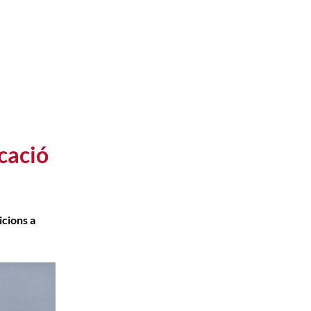
icació
icions a