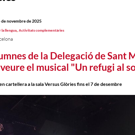
6 de novembre de 2025
,
 la llengua
Activitats complementàries
celona
lumnes de la Delegació de Sant 
 veure el musical "Un refugi al so
 en cartellera a la sala Versus Glòries fins el 7 de desembre