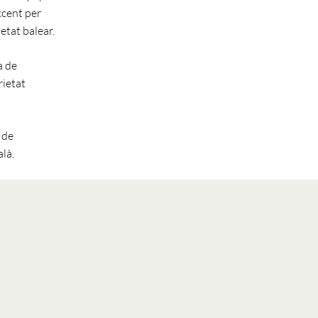
ccent per
ietat balear.
a de
rietat
 de
alà.