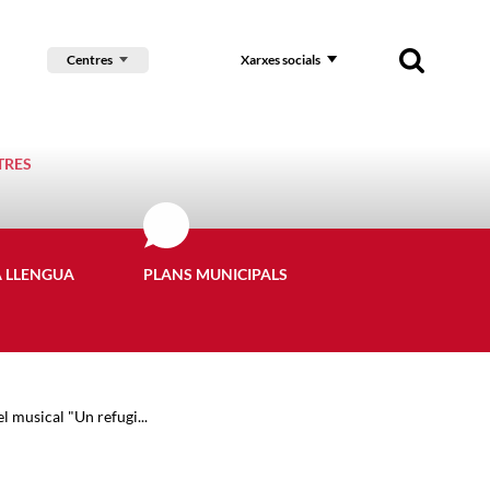
Centres
Xarxes socials
TRES
A LLENGUA
PLANS MUNICIPALS
l musical "Un refugi...