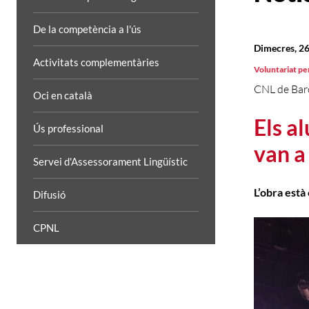
De la competència a l'ús
Dimecres, 2
Activitats complementàries
Voluntariat per
CNL de Bar
Oci en català
Els a
Ús professional
van a
Servei d'Assessorament Lingüístic
L’obra està
Difusió
CPNL