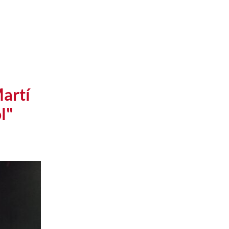
Martí
l"