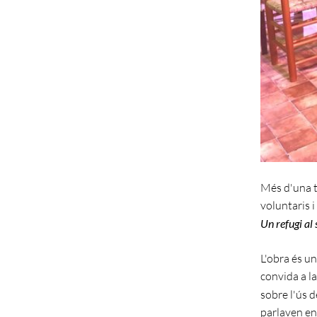
Més d'una t
voluntaris i
Un refugi al 
L'obra és un
convida a la
sobre l'ús d
parlaven en 