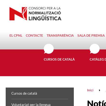
EL CPNL
CONTACTE
TRANSPARÈNCIA
SALA DE PREMSA
CURSOS DE CATALÀ
CATÀLEG 
Inici
Cursos de català
Notí
Voluntariat per la llengua