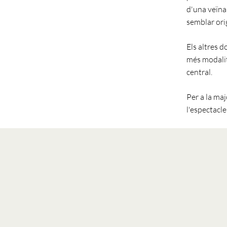
d'una veïna 
semblar orig
Els altres d
més modalit
central.
Per a la maj
l'espectacle