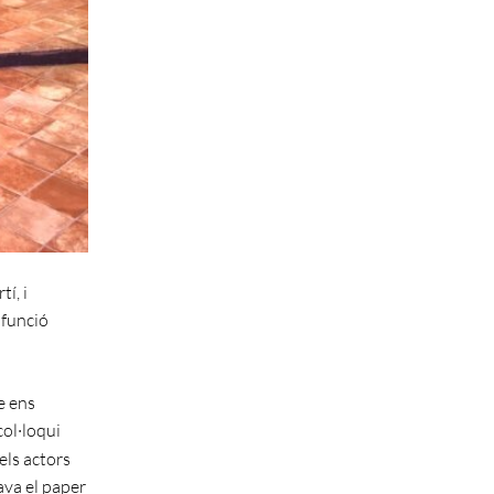
í, i
 funció
e ens
col·loqui
dels actors
tava el paper