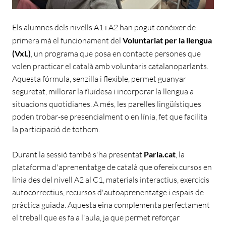
Els alumnes dels nivells A1 i A2 han pogut conèixer de
primera mà el funcionament del
Voluntariat per la llengua
(VxL)
, un programa que posa en contacte persones que
volen practicar el català amb voluntaris catalanoparlants.
Aquesta fórmula, senzilla i flexible, permet guanyar
seguretat, millorar la fluïdesa i incorporar la llengua a
situacions quotidianes. A més, les parelles lingüístiques
poden trobar-se presencialment o en línia, fet que facilita
la participació de tothom.
Durant la sessió també s'ha presentat
Parla.cat
, la
plataforma d'aprenentatge de català que ofereix cursos en
línia des del nivell A2 al C1, materials interactius, exercicis
autocorrectius, recursos d'autoaprenentatge i espais de
pràctica guiada. Aquesta eina complementa perfectament
el treball que es fa a l'aula, ja que permet reforçar