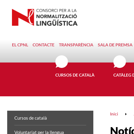
EL CPNL
CONTACTE
TRANSPARÈNCIA
SALA DE PREMSA
CURSOS DE CATALÀ
CATÀLEG 
Inici
Cursos de català
Notí
Voluntariat per la llengua