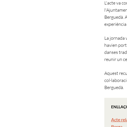
L'acte va c
l'Ajuntamen
Berguedà. A 
experiència 
La jornada v
havien porta
danses trad
reunir un c
Aquest recu
col·laborac
Berguedà.
ENLLAÇ
Acte rel
Berga