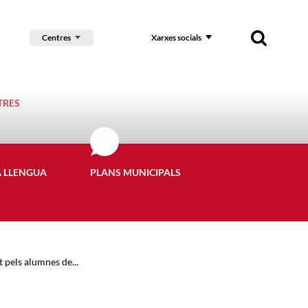
Centres
Xarxes socials
TRES
A LLENGUA
PLANS MUNICIPALS
t pels alumnes de...