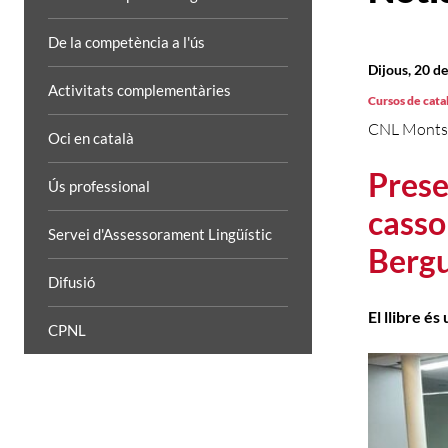
De la competència a l'ús
Dijous, 20 d
Activitats complementàries
Cursos de cata
CNL Monts
Oci en català
Prese
Ús professional
casso
Servei d'Assessorament Lingüístic
Bergu
Difusió
El llibre é
CPNL