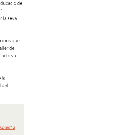
'Educació de
CC
r la seva
racions que
aller de
'acte va
 la
 del
soles" a