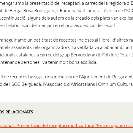
omençar amb la presentació del receptari, a càrrec de la regidora d
t de Berga, Rosa Rodríguez, i Ramona Vall-lamora, tècnica de l'S
continuació, alguns dels autors de la creació dels plats van explica
en l'elaboració del menjar i en el procés d'edició del recull.
a seguir amb un petit tast de receptes incloses al llibre i d'altres 
t els assistents i els organitzadors. La vetllada va acabar amb un t
icionals catalanes a càrrec del grup Berguedana de Folklore Total. L
entenar de persones i va tenir molt bona acollida.
ll de receptes ha sigut una iniciativa de l'Ajuntament de Berga amb
ió de l'SCC Berguedà, l'Associació d'Africatalans i Òmnium Cultural
OS RELACIONATS
acionat: Presentació del receptari multicultural "Entre fogons i cas