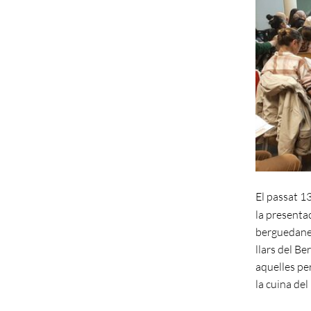
El passat 13
la presentac
berguedanes 
llars del Be
aquelles pe
la cuina de