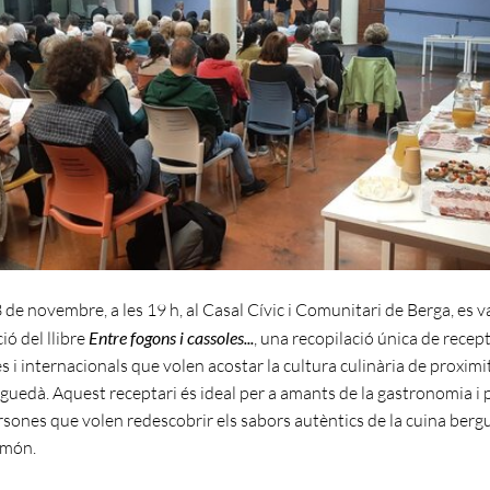
 de novembre, a les 19 h, al Casal Cívic i Comunitari de Berga, es v
ió del llibre
Entre fogons i cassoles...
, una recopilació única de recep
i internacionals que volen acostar la cultura culinària de proximit
rguedà. Aquest receptari és ideal per a amants de la gastronomia i 
rsones que volen redescobrir els sabors autèntics de la cuina berg
l món.