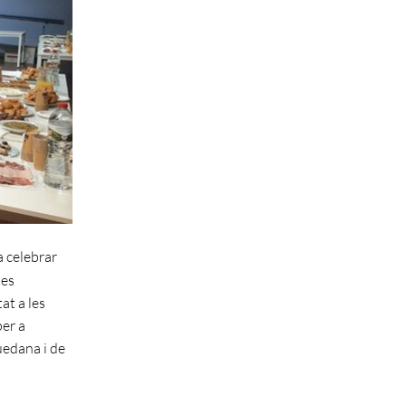
a celebrar
tes
at a les
per a
uedana i de