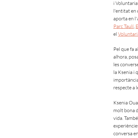
i Voluntari
l'entitat en
aporta en l
Parc Taulí
,
E
el
Voluntari
Pel que fa a
alhora, posa
les convers
la Ksenia i 
importància 
respecte a l
Ksenia Ouas
molt bona d
vida. També 
experiències
conversa en 