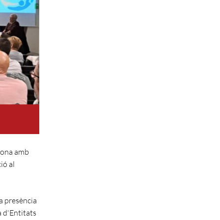
rodona amb
ió al
 la presència
a d'Entitats