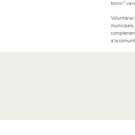
bonic!”, va 
Voluntària i
municipals, 
complementà
a la comunit