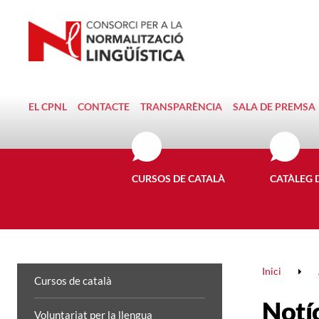
EL CPNL
CONTACTE
TRANSPARÈNCIA
SALA DE PREMSA
CURSOS DE CATALÀ
CATÀLEG 
Inici
Cursos de català
Notí
Voluntariat per la llengua