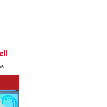
ell
alà