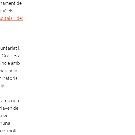
ionament de
què els
italari del
untariat i,
. Gràcies a
vincle amb
marcar la
minatoris
là.
t amb una
rlaven de
 seves
ar una
ò és molt