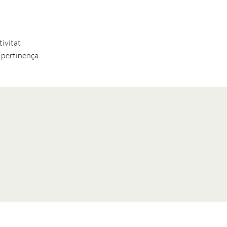
s
tivitat
 pertinença