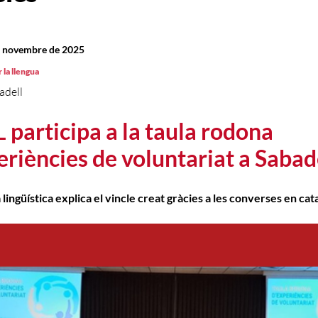
e novembre de 2025
 la llengua
adell
L participa a la taula rodona
eriències de voluntariat a Sabad
 lingüística explica el vincle creat gràcies a les converses en cat