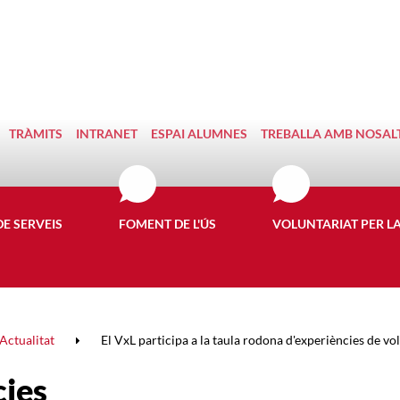
TRÀMITS
INTRANET
ESPAI ALUMNES
TREBALLA AMB NOSAL
DE SERVEIS
FOMENT DE L'ÚS
VOLUNTARIAT PER L
Actualitat
El VxL participa a la taula rodona d'experiències de vo
cies