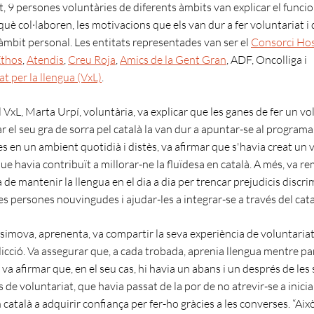
at, 9 persones voluntàries de diferents àmbits van explicar el func
 què col·laboren, les motivacions que els van dur a fer voluntariat i 
'àmbit personal. Les entitats representades van ser el
Consorci Hosp
thos
,
Atendis
,
Creu Roja
,
Amics de la Gent Gran
, ADF, Oncolliga i
at per la llengua (VxL)
.
l VxL, Marta Urpí, voluntària, va explicar que les ganes de fer un vol
r el seu gra de sorra pel català la van dur a apuntar-se al programa
es en un ambient quotidià i distès, va afirmar que s'havia creat un 
que havia contribuït a millorar-ne la fluïdesa en català. A més, va re
de mantenir la llengua en el dia a dia per trencar prejudicis discri
es persones nouvingudes i ajudar-les a integrar-se a través del cata
imova, aprenenta, va compartir la seva experiència de voluntaria
icció. Va assegurar que, a cada trobada, aprenia llengua mentre pa
va afirmar que, en el seu cas, hi havia un abans i un després de les
 de voluntariat, que havia passat de la por de no atrevir-se a inici
català a adquirir confiança per fer-ho gràcies a les converses. “Aix