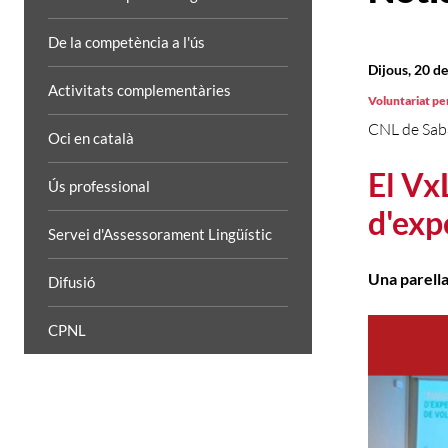
De la competència a l'ús
Dijous, 20 d
Activitats complementàries
Voluntariat per
CNL de Sab
Oci en català
El Vx
Ús professional
d'exp
Servei d'Assessorament Lingüístic
Una parella
Difusió
CPNL