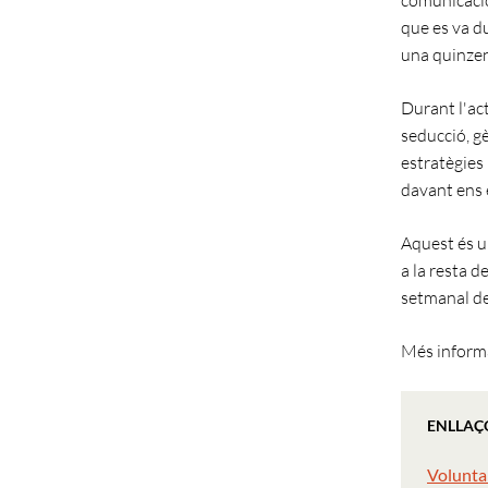
que es va d
una quinzen
Durant l'act
seducció, g
estratègies 
davant ens 
Aquest és u
a la resta d
setmanal de 
Més informa
ENLLAÇ
Voluntar