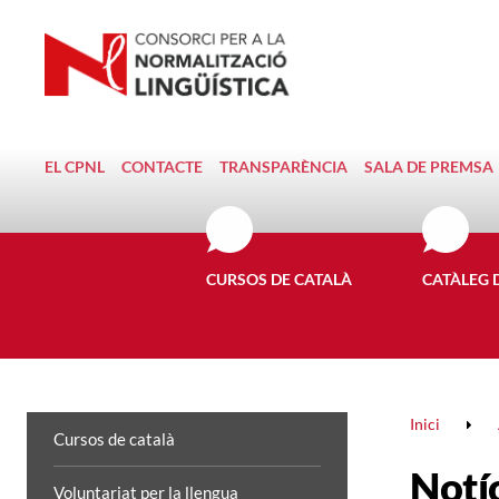
EL CPNL
CONTACTE
TRANSPARÈNCIA
SALA DE PREMSA
CURSOS DE CATALÀ
CATÀLEG 
Inici
Cursos de català
Notí
Voluntariat per la llengua