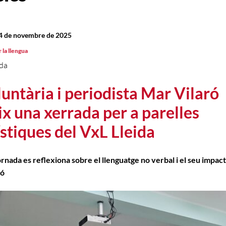
14 de novembre de 2025
 la llengua
ida
luntària i periodista Mar Vilaró
ix una xerrada per a parelles
ístiques del VxL Lleida
ornada es reflexiona sobre el llenguatge no verbal i el seu impact
ió