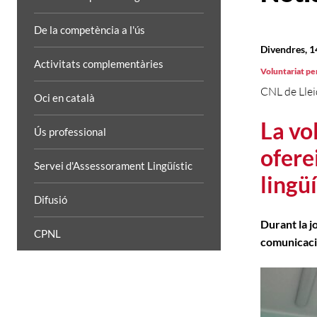
De la competència a l'ús
Divendres, 
Activitats complementàries
Voluntariat per
CNL de Lle
Oci en català
La vo
Ús professional
ofere
Servei d'Assessorament Lingüístic
lingü
Difusió
Durant la j
CPNL
comunicac