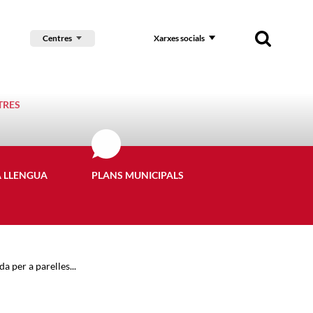
Centres
Xarxes socials
TRES
A LLENGUA
PLANS MUNICIPALS
a per a parelles...