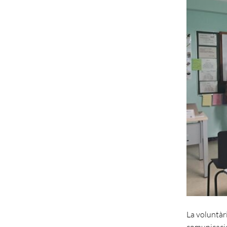
La voluntàri
comunicació,