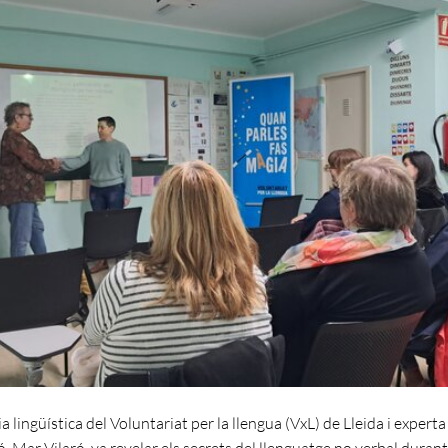
a lingüística del Voluntariat per la llengua (VxL) de Lleida i experta
 Mar Vilaró, va revelar els secrets del llenguatge no verbal durant