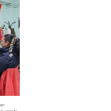
 en
 la xerrada