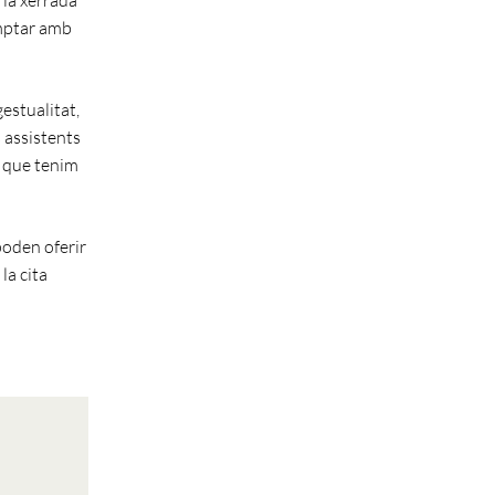
omptar amb
gestualitat,
 assistents
a que tenim
poden oferir
la cita